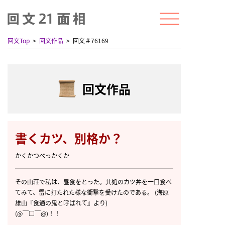
回文Top
回文作品
回文＃76169
回文作品
書くカツ、別格か？
かくかつべっかくか
その山荘で私は、昼食をとった。其処のカツ丼を一口食べ
てみて、雷に打たれた様な衝撃を受けたのである。 (海原
雄山『食通の鬼と呼ばれて』より)
(@￣□￣@)！！