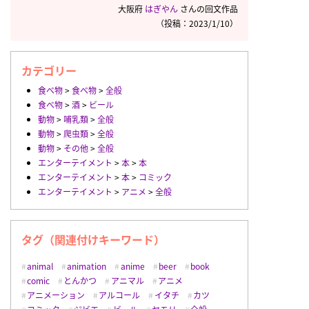
大阪府
はぎやん
さんの回文作品
（投稿：2023/1/10）
カテゴリー
食べ物
>
食べ物
>
全般
食べ物
>
酒
>
ビール
動物
>
哺乳類
>
全般
動物
>
爬虫類
>
全般
動物
>
その他
>
全般
エンターテイメント
>
本
>
本
エンターテイメント
>
本
>
コミック
エンターテイメント
>
アニメ
>
全般
タグ（関連付けキーワード）
animal
animation
anime
beer
book
comic
とんかつ
アニマル
アニメ
アニメーション
アルコール
イタチ
カツ