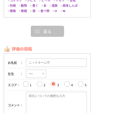
コミック
ジビエ
ビール
ヤモリ
全般
別格
動物
書く
本
漫画
美味しんぼ
蜘蛛
蜥蜴
酒
食べ物
🍺
🍻
戻る
評価の投稿
お名前
在住
スコア
1
2
3
4
5
コメント