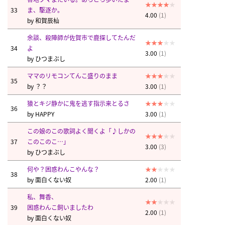
33
ま、駆逐か。
4.00
(1)
by
和賀辰杣
余談、殺陣師が佐賀市で鹿探してたんだ
34
よ
3.00
(1)
by
ひつまぶし
ママのリモコンてんこ盛りのまま
35
by
？？
3.00
(1)
猿とキジ静かに鬼を逃す指示来とるさ
36
by
HAPPY
3.00
(1)
この娘のこの歌詞よく聞くよ「♪しかの
37
このこのこ…」
3.00
(3)
by
ひつまぶし
何や？困惑わんこやんな？
38
by
面白くない奴
2.00
(1)
私、舞香、
39
困惑わんこ飼いましたわ
2.00
(1)
by
面白くない奴