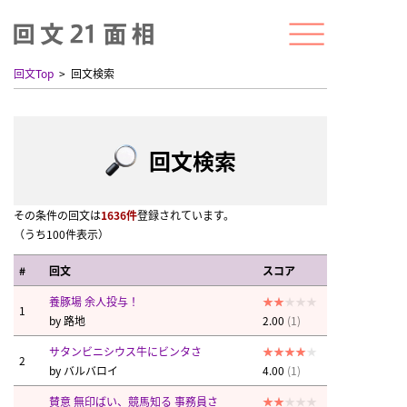
回文Top
回文検索
回文検索
その条件の回文は
1636件
登録されています。
（うち100件表示）
#
回文
スコア
養豚場 余人投与！
1
by
路地
2.00
(1)
サタンビニシウス牛にビンタさ
2
by
バルバロイ
4.00
(1)
賛意 無印ばい、競馬知る 事務員さ