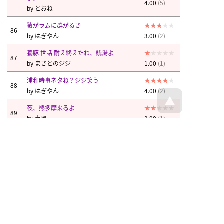
4.00
(5)
by
とおね
猿がラムに群がるさ
86
by
はぎやん
3.00
(2)
養豚 世話 耐え終えたわ、銭湯よ
87
by
まさとのジジ
1.00
(1)
浦和時事ネタね？ジジ笑う
88
by
はぎやん
4.00
(2)
夜、熊多摩来るよ
89
by
南風
2.00
(1)
いなば無い
90
by
南風
2.50
(2)
すましたイタチ8体足します
91
by
蛹とおる
3.00
(1)
すまし鹿お貸しします
92
by
蛹とおる
2.00
(1)
すましリカオンお借りします
93