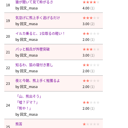
猿が聞いて見て粋がるさ
18
by
回文_masa
4.00
(1)
気怠げに熊上手く逃げるだけ
19
by
回文_masa
3.00
(2)
イルカ乗ると、1位取るの軽い！
20
by
回文_masa
2.00
(1)
パッと騎兵が外壁突破
21
by
回文_masa
3.00
(1)
知るわ、狐の寝付き悪し
22
by
回文_masa
2.00
(1)
夜と今朝、熊上手く鮭獲るよ
23
by
回文_masa
2.00
(1)
「山、熊出そう」
「嘘？デマ？」
24
「熊や！」
2.00
(1)
by
回文_masa
熊苦
25