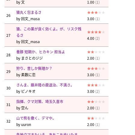
by
文
1.00
(1)
猿丸く包まるさ
26
by
回文_masa
3.00
(1)
猿、この薬が良く効くよ。が、リスク残
27
るさ
4.00
(2)
by
回文_masa
養豚 短期か、ヒカキン 担当よ
28
by
まさとのジジ
2.00
(1)
狩り、昔しか無理か？
29
by
素数に恋
3.00
(1)
さんま、藤井隆の鹿退治、不満さ。
30
by
ピノキオ
3.00
(2)
指揮、クマ対策、埼玉久喜市
31
by
空ん
2.00
(1)
山で熊を撒く、デマや。
32
by
uuron
2.00
(1)
各地クマまたいる。あちこち歩いたま