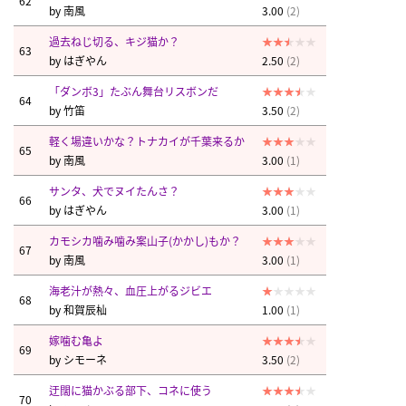
62
by
南風
3.00
(2)
過去ねじ切る、キジ猫か？
63
by
はぎやん
2.50
(2)
「ダンボ3」たぶん舞台リスボンだ
64
by
竹笛
3.50
(2)
軽く場違いかな？トナカイが千葉来るか
65
by
南風
3.00
(1)
サンタ、犬でヌイたんさ？
66
by
はぎやん
3.00
(1)
カモシカ噛み噛み案山子(かかし)もか？
67
by
南風
3.00
(1)
海老汁が熱々、血圧上がるジビエ
68
by
和賀辰杣
1.00
(1)
嫁噛む亀よ
69
by
シモーネ
3.50
(2)
迂闊に猫かぶる部下、コネに使う
70