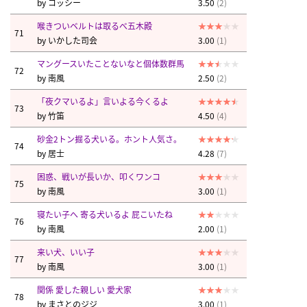
by
コッシー
3.50
(2)
喉きついベルトは取るべ五木殿
71
by
いかした司会
3.00
(1)
マングースいたことないなと個体数群馬
72
by
南風
2.50
(2)
「夜クマいるよ」言いよる今くるよ
73
by
竹笛
4.50
(4)
砂金2トン掘る犬いる。ホント人気さ。
74
by
居士
4.28
(7)
困惑、戦いが長いか、叩くワンコ
75
by
南風
3.00
(1)
寝たい子へ 寄る犬いるよ 屁こいたね
76
by
南風
2.00
(1)
来い犬、いい子
77
by
南風
3.00
(1)
関係 愛した親しい 愛犬家
78
by
まさとのジジ
3.00
(1)