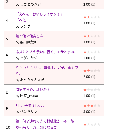
3
by
まさとのジジ
2.00
(1)
「えへん、おいらライオン！」
4
「へえ」
2.00
(1)
by
ラング
猿と俺？俺劣るさ…
5
by
悪口厳禁‼︎
2.00
(1)
ネズミとさえ食いに行く、エサと水ね。
6
by
ヒゲオヤジ
1.00
(1)
うかつ！ キリン、寝違え、ガチ、念力使
7
う。
2.00
(1)
by
おっちゃん太郎
悔悟する猿、凄いか？
8
by
回文_masa
1.00
(1)
8日、子猫 飼うよ。
9
by
ペンギリン
3.00
(1)
猿、何？連れてきて機械化か…不可解
10
か…来て！奇天烈になるさ