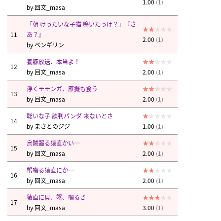
1.00
(1)
by
回文_masa
「朝 けったいな子猫 鳴いたっけ？」『さ
11
あ？』
2.00
(1)
by
ペンギリン
養豚放送、本当よ！
12
by
回文_masa
2.00
(1)
浮くモモンガ、雁擬も食う
13
by
回文_masa
2.00
(1)
聡いな子 談判パンダ 来ないとさ
14
by
まさとのジジ
1.00
(1)
烏賊齧る猿直かい…
15
by
回文_masa
2.00
(1)
蟹囓る猿直にか…
16
by
回文_masa
2.00
(1)
猿直に貝、蟹、囓るさ
17
by
回文_masa
3.00
(1)