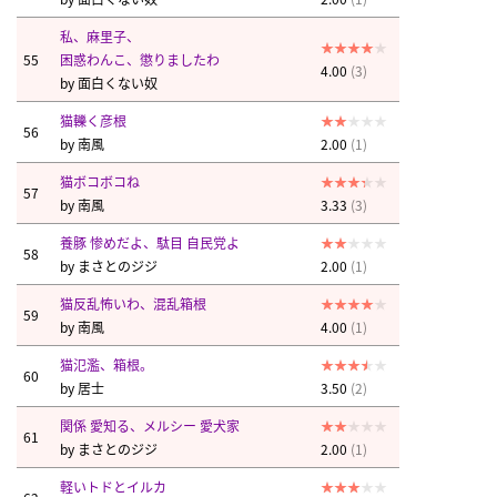
私、麻里子、
55
困惑わんこ、懲りましたわ
4.00
(3)
by
面白くない奴
猫轢く彦根
56
by
南風
2.00
(1)
猫ボコボコね
57
by
南風
3.33
(3)
養豚 惨めだよ、駄目 自民党よ
58
by
まさとのジジ
2.00
(1)
猫反乱怖いわ、混乱箱根
59
by
南風
4.00
(1)
猫氾濫、箱根。
60
by
居士
3.50
(2)
関係 愛知る、メルシー 愛犬家
61
by
まさとのジジ
2.00
(1)
軽いトドとイルカ