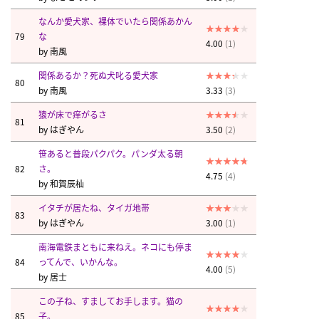
なんか愛犬家、裸体でいたら関係あかん
79
な
4.00
(1)
by
南風
関係あるか？死ぬ犬叱る愛犬家
80
by
南風
3.33
(3)
猿が床で痒がるさ
81
by
はぎやん
3.50
(2)
笹あると普段パクパク。パンダ太る朝
82
さ。
4.75
(4)
by
和賀辰杣
イタチが居たね、タイガ地帯
83
by
はぎやん
3.00
(1)
南海電鉄まともに来ねえ。ネコにも停ま
84
ってんで、いかんな。
4.00
(5)
by
居士
この子ね、すましてお手します。猫の
85
子。