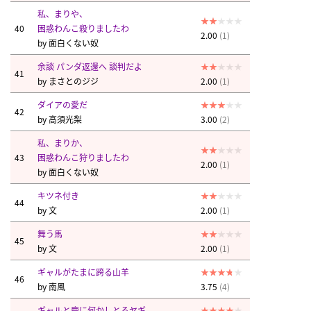
私、まりや、
40
困惑わんこ殺りましたわ
2.00
(1)
by
面白くない奴
余談 パンダ返還へ 談判だよ
41
by
まさとのジジ
2.00
(1)
ダイアの愛だ
42
by
高須光梨
3.00
(2)
私、まりか、
43
困惑わんこ狩りましたわ
2.00
(1)
by
面白くない奴
キツネ付き
44
by
文
2.00
(1)
舞う馬
45
by
文
2.00
(1)
ギャルがたまに跨る山羊
46
by
南風
3.75
(4)
ギャルと鹿に何かしとるヤギ