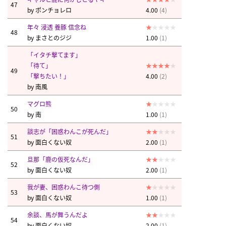
47
by
ポンチョレロ
4.00
(4)
年々 浸透 養豚 信念ね
48
by
まさとのジジ
1.00
(1)
「イタチ撃てます」
「待て」
49
「撃ちたい！」
4.00
(2)
by
南風
マグロ熊
50
by
南
1.00
(1)
談志が「困惑わんこが死んだ」
51
by
面白くない奴
2.00
(1)
旦那「鹿の仮死なんだ」
52
by
面白くない奴
2.00
(1)
我が妻、困惑わんこ待つ側
53
by
面白くない奴
1.00
(1)
余談、馬が舞うんだよ
54
by
面白くない奴
2.00
(1)