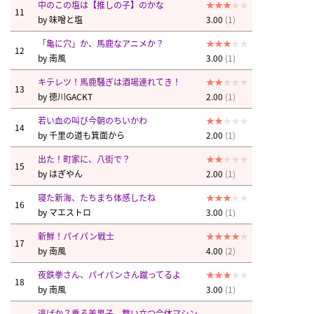
中のこの塩は【推しの子】のかな
11
by
味噌と塩
3.00
(1)
「亀に穴」か、馬鹿なアニメか？
12
by
南風
3.00
(1)
キテレツ！馬鹿騒ぎは酒場連れてき！
13
by
徳川GACKT
2.00
(1)
若い血の叫び今朝のちいかわ
14
by
千里の道も箕面から
2.00
(1)
出た！町家に、八街で？
15
by
はぎやん
2.00
(1)
寝た新海、たちまち体感したね
16
by
マエストロ
3.00
(1)
新鮮！パイパン戦士
17
by
南風
4.00
(2)
夜鉄拳さん、パイパンさん蹴ってるよ
18
by
南風
3.00
(1)
逃げか？乗る美男子、舞い立つ合体マシン