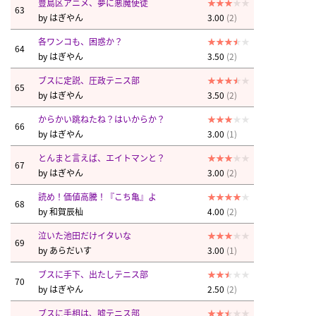
豊島区アニメ、夢に悪魔使徒
63
by
はぎやん
3.00
(2)
各ワンコも、困惑か？
64
by
はぎやん
3.50
(2)
ブスに定説、圧政テニス部
65
by
はぎやん
3.50
(2)
からかい跳ねたね？はいからか？
66
by
はぎやん
3.00
(1)
とんまと言えば、エイトマンと？
67
by
はぎやん
3.00
(2)
読め！価値高騰！『こち亀』よ
68
by
和賀辰杣
4.00
(2)
泣いた池田だけイタいな
69
by
あらだいす
3.00
(1)
ブスに手下、出たしテニス部
70
by
はぎやん
2.50
(2)
ブスに手相は、嘘テニス部