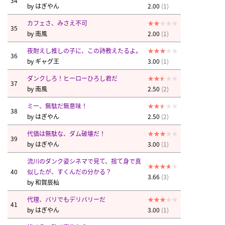
34
by
はぎやん
2.00
(1)
カフェさ、みさえ不可
35
by
南風
2.00
(1)
夜耐えし推しの子に、この詩教えたるよ。
36
by
ギャグ王
3.00
(1)
ダンクしろ！ヒーローひろし君だ
37
by
南風
2.50
(2)
ミー、無駄だ無意味！
38
by
はぎやん
2.50
(2)
代価は無駄な、ダム破壊だ！
39
by
はぎやん
3.00
(1)
流川のダンク姿シネマで見て、捨て身で真
40
似したが、すくんだの分かる？
3.66
(3)
by
和賀辰杣
代理、バリでもデリバリーだ
41
by
はぎやん
3.00
(1)