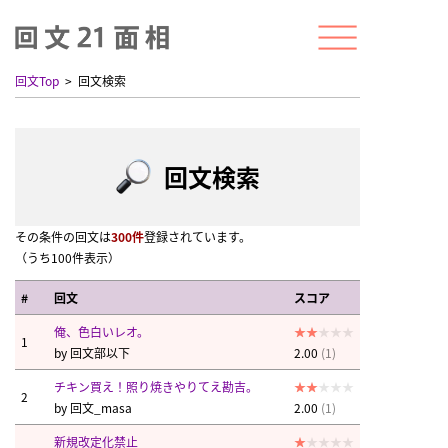
回文Top
回文検索
回文検索
その条件の回文は
300件
登録されています。
（うち100件表示）
#
回文
スコア
俺、色白いレオ。
1
by
回文部以下
2.00
(1)
チキン買え！照り焼きやりてえ勘吉。
2
by
回文_masa
2.00
(1)
新規改定化禁止