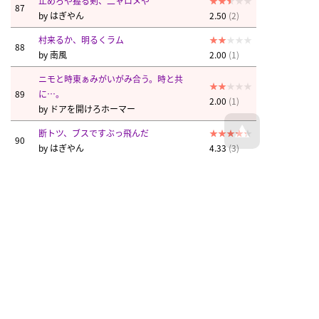
止めろや握る剣、二ャロメや
87
by
はぎやん
2.50
(2)
村来るか、明るくラム
88
by
南風
2.00
(1)
ニモと時東ぁみがいがみ合う。時と共
89
に…。
2.00
(1)
by
ドアを開けろホーマー
断トツ、ブスですぶっ飛んだ
90
by
はぎやん
4.33
(3)
男児、奈良なら馴染んだ
91
by
はぎやん
2.00
(2)
徹夜で倒れそう…
92
もうそれヲタでやって
2.00
(1)
by
悪口厳禁‼︎
刺し身焼いた、イヤミ氏さ
93
by
はぎやん
3.50
(2)
出す六万円、マクロスだ
94