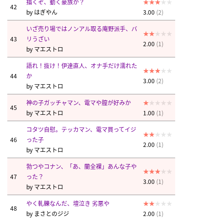
描くぞ、動く豪族か？
42
by
はぎやん
3.00
(2)
いざ売り場ではノンアル取る庵野派手、バ
43
リうざい
2.00
(1)
by
マエストロ
語れ！抜け！伊達直人、オナ手だけ濡れた
44
か
3.00
(2)
by
マエストロ
神の子ガッチャマン、電マや膣が好みか
45
by
マエストロ
1.00
(1)
コタツ自慰。テッカマン、電マ買ってイジ
46
った子
2.00
(1)
by
マエストロ
勃つやコナン、「あ、蘭全裸」あんな子や
47
った？
3.00
(1)
by
マエストロ
やく軋轢なんだ、壇泣き 劣悪や
48
by
まさとのジジ
2.00
(1)