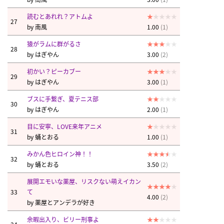
読むとあれれ？アトムよ
27
by
南風
1.00
(1)
猿がラムに群がるさ
28
by
はぎやん
3.00
(2)
初かい？ピーカブー
29
by
はぎやん
3.00
(1)
ブスに手繋ぎ、夏テニス部
30
by
はぎやん
2.00
(1)
目に安寧、LOVE来年アニメ
31
by
蛹とおる
1.00
(1)
みかん色ヒロイン神！！
32
by
蛹とおる
3.50
(2)
展開エモいな薬屋、リスクない萌えイカン
33
て
4.00
(2)
by
薬屋とアンデラが好き
余暇出入り、ビリー刑事よ