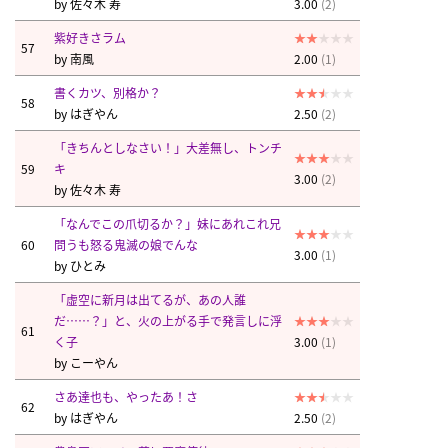
by
佐々木 寿
3.00
(2)
紫好きさラム
57
by
南風
2.00
(1)
書くカツ、別格か？
58
by
はぎやん
2.50
(2)
「きちんとしなさい！」大差無し、トンチ
59
キ
3.00
(2)
by
佐々木 寿
「なんでこの爪切るか？」妹にあれこれ兄
60
問うも怒る鬼滅の娘でんな
3.00
(1)
by
ひとみ
「虚空に新月は出てるが、あの人誰
だ……？」と、火の上がる手で発言しに浮
61
く子
3.00
(1)
by
こーやん
さあ達也も、やったあ！さ
62
by
はぎやん
2.50
(2)