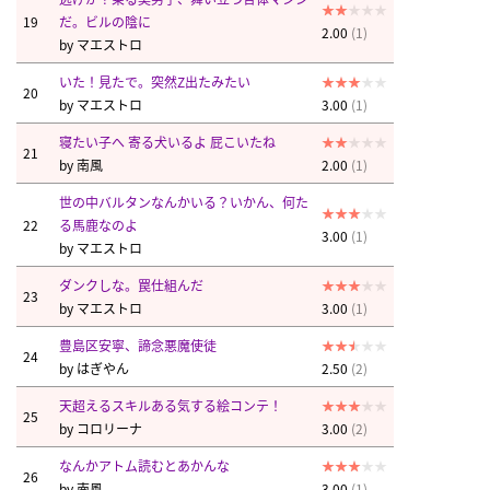
19
だ。ビルの陰に
2.00
(1)
by
マエストロ
いた！見たで。突然Z出たみたい
20
by
マエストロ
3.00
(1)
寝たい子へ 寄る犬いるよ 屁こいたね
21
by
南風
2.00
(1)
世の中バルタンなんかいる？いかん、何た
22
る馬鹿なのよ
3.00
(1)
by
マエストロ
ダンクしな。罠仕組んだ
23
by
マエストロ
3.00
(1)
豊島区安寧、諦念悪魔使徒
24
by
はぎやん
2.50
(2)
天超えるスキルある気する絵コンテ！
25
by
コロリーナ
3.00
(2)
なんかアトム読むとあかんな
26
by
南風
3.00
(1)