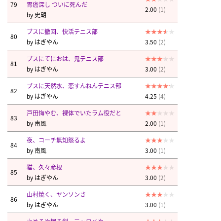
79
胃癌深し ついに死んだ
2.00
(1)
by
史朗
ブスに撤回、快活テニス部
80
by
はぎやん
3.50
(2)
ブスにてにおは、鬼テニス部
81
by
はぎやん
3.00
(2)
ブスに天然水、恋すんねんテニス部
82
by
はぎやん
4.25
(4)
戸田悔やむ、裸体でいたラム役だと
83
by
南風
2.00
(1)
夜、コーチ無知怒るよ
84
by
南風
3.00
(1)
猫、久々彦根
85
by
はぎやん
3.00
(2)
山村焼く、ヤンソンさ
86
by
はぎやん
3.00
(1)