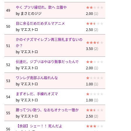
やく プツリ縁切れ、欽へ 立腹や
49
by
まさとのジジ
2.00
(1)
目に余るだめだめダルマアニメ
50
by
マエストロ
2.50
(2)
かのイナズマイレブン再三無礼まずないの
51
か？
3.50
(2)
by
マエストロ
伝達だ。ジブリはやはり無事だったんで
52
by
マエストロ
2.00
(1)
ワンレグ南部ぶん殴れんな
53
by
マエストロ
1.00
(1)
まずオレだ、手練れオズマ
54
by
マエストロ
1.00
(1)
勝ってつい勃つ、なおもオナった一徹か
55
by
マエストロ
2.50
(2)
【余談】シェー！！ 死んだよ
56