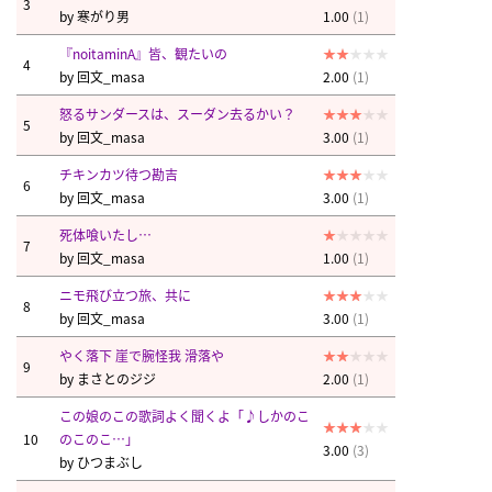
3
by
寒がり男
1.00
(1)
『noitaminA』皆、観たいの
4
by
回文_masa
2.00
(1)
怒るサンダースは、スーダン去るかい？
5
by
回文_masa
3.00
(1)
チキンカツ待つ勘吉
6
by
回文_masa
3.00
(1)
死体喰いたし…
7
by
回文_masa
1.00
(1)
ニモ飛び立つ旅、共に
8
by
回文_masa
3.00
(1)
やく落下 崖で腕怪我 滑落や
9
by
まさとのジジ
2.00
(1)
この娘のこの歌詞よく聞くよ「♪しかのこ
10
のこのこ…」
3.00
(3)
by
ひつまぶし