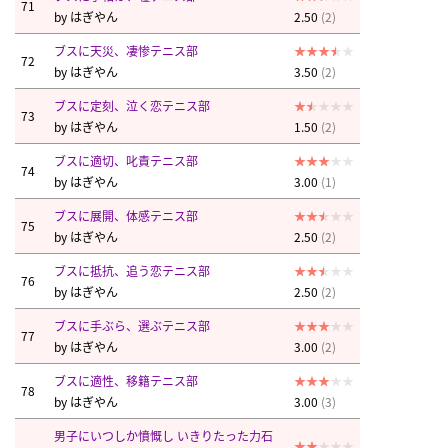
71
by
はぎやん
2.50
(2)
ブスに天災、凄惨テニス部
72
by
はぎやん
3.50
(2)
ブスに定刻、泣く恋テニス部
73
by
はぎやん
1.50
(2)
ブスに適切、叱責テニス部
74
by
はぎやん
3.00
(1)
ブスに展開、体感テニス部
75
by
はぎやん
2.50
(2)
ブスに抵抗、追う恋テニス部
76
by
はぎやん
2.50
(2)
ブスに手ぶら、選ぶテニス部
77
by
はぎやん
3.00
(2)
ブスに適性、移籍テニス部
78
by
はぎやん
3.00
(3)
男子にいつしか憤慨し いきりたった力石