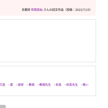
京都府
和賀辰杣
さんの回文作品
（投稿：2023/7/15）
冗長
愛
挨拶
教頭
教頭先生
校長
校長先生
無い