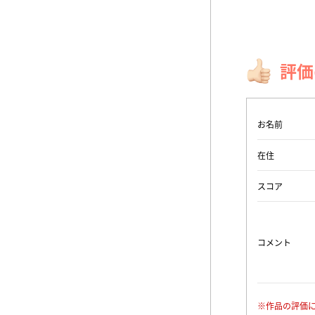
評価
お名前
在住
スコア
コメント
※作品の評価