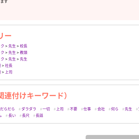
します
リー
ック
>
先生
>
校長
ック
>
先生
>
教頭
ック
>
先生
>
先生
般
>
社長
般
>
上司
関連付けキーワード）
だらだら
ダラダラ
一切
上司
不要
仕事
会社
何ら
先生
ん
長い
長尺
長話