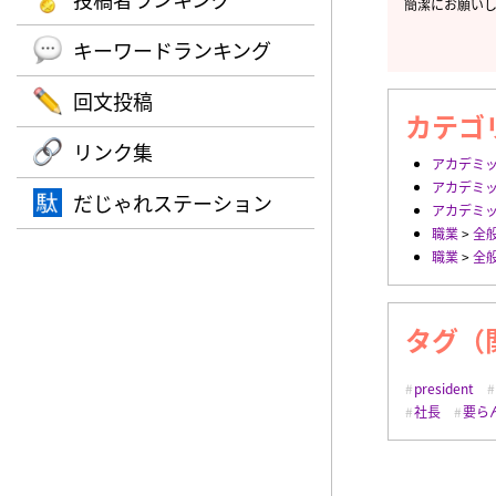
簡潔にお願い
キーワードランキング
回文投稿
カテゴ
リンク集
アカデミ
アカデミ
だじゃれステーション
アカデミ
職業
>
全
職業
>
全
タグ（
president
社長
要ら