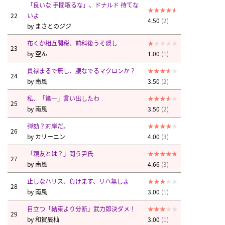
「良いな 手間取るな」、ドナルド 待てな
22
いよ
4.50
(2)
by
まさとのジジ
布くか相互関税、前科後うそ隠し
23
by
空ん
1.00
(1)
貫禄まるで無し、腰なでるマクロンか？
24
by
南風
3.50
(2)
私、「第一」言い出したわ
25
by
南風
3.50
(2)
弾劾？対岸だ。
26
by
カリーニン
4.00
(3)
「親友とは？」問う尹氏
27
by
南風
4.66
(3)
止しなハリス、負けます、リハ無しよ
28
by
南風
3.00
(1)
目立つ「結束より分断」武力即決ダメ！
29
by
和賀辰杣
3.00
(1)