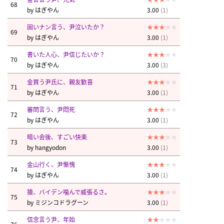
68
by
はぎやん
3.00
(1)
固いナン言う、尹泣いたか？
69
by
はぎやん
3.00
(1)
書いた人心、尹信じたいか？
70
by
はぎやん
3.00
(3)
金買う尹氏に、親友歓喜
71
by
はぎやん
3.00
(1)
審問言う、尹悶死
72
by
はぎやん
3.00
(1)
暗い会後、すごい快楽
73
by
hangyodon
3.00
(1)
金山行く、尹慚愧
74
by
はぎやん
3.00
(1)
猿、バイデン噛んで威張るさ。
75
by
ミジンコドラグーン
3.00
(1)
信念言う尹、年始