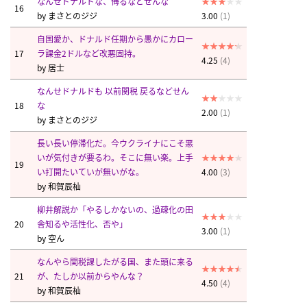
なんせドナルドな、侮るなどせんな
16
by
まさとのジジ
3.00
(1)
自国愛か、ドナルド任期から愚かにカロー
17
ラ課金2ドルなど改悪固持。
4.25
(4)
by
居士
なんせドナルドも 以前関税 戻るなどせん
18
な
2.00
(1)
by
まさとのジジ
長い長い停滞化だ。今ウクライナにこそ悪
いが気付きが要るわ。そこに無い楽。上手
19
い打開たいていが無いがな。
4.00
(3)
by
和賀辰杣
柳井解説か「やるしかないの、過疎化の田
20
舎知るや活性化、否や」
3.00
(1)
by
空ん
なんやら関税課したがる国、また頭に来る
21
が、たしか以前からやんな？
4.50
(4)
by
和賀辰杣