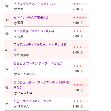
ハリス待ちたい、立ちますリハ
38
by
南風
2.50
(2)
夜バイデン呼んで威張るよ
39
by
南風
4.50
(2)
良いよ撤退、泣いたって良いよ
40
by
南風
3.00
(1)
至ってハンディばかりか、バイデンは撤
41
退！
3.00
(1)
by
和賀辰杣
怒るとさ プーチン チープ、「悟るか
42
い？」
3.00
(1)
by
まさとのジジ
仇に怒る。敵レーガンがエレキテル買いに
43
来たか
3.50
(2)
by
マエストロ
段差、ウスノロのスーさんだ
44
by
はぎやん
3.50
(2)