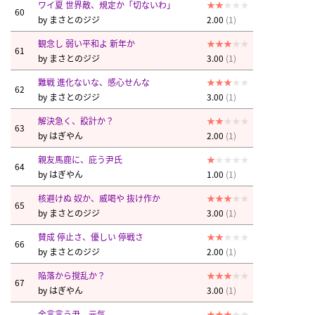
ワイ夏 世界敵、規定か「切ないわ」
60
by
まさとのジジ
2.00
(1)
観念し 弱い平和よ 新年か
61
by
まさとのジジ
3.00
(1)
難戦 進化ないな、感心せんな
62
by
まさとのジジ
3.00
(1)
解決急く、設計か？
63
by
はぎやん
2.00
(1)
親友馬鹿に、庇う尹氏
64
by
はぎやん
1.00
(1)
核避けぬ 奴か、威喝や 抜け作か
65
by
まさとのジジ
3.00
(1)
賛成 停止さ、優しい 停戦さ
66
by
まさとのジジ
2.00
(1)
陥落から撹乱か？
67
by
はぎやん
3.00
(1)
金言言う尹、元気