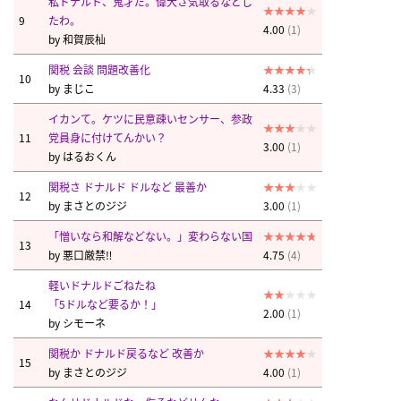
私ドナルド、鬼才だ。偉大さ気取るなどし
9
たわ。
4.00
(1)
by
和賀辰杣
関税 会談 問題改善化
10
by
まじこ
4.33
(3)
イカンて。ケツに民意疎いセンサー、参政
11
党員身に付けてんかい？
3.00
(1)
by
はるおくん
関税さ ドナルド ドルなど 最善か
12
by
まさとのジジ
3.00
(1)
「憎いなら和解などない。」変わらない国
13
by
悪口厳禁‼︎
4.75
(4)
軽いドナルドごねたね
14
「5ドルなど要るか！」
2.00
(1)
by
シモーネ
関税か ドナルド戻るなど 改善か
15
by
まさとのジジ
4.00
(1)