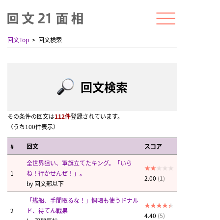
回文Top
回文検索
回文検索
その条件の回文は
112件
登録されています。
（うち100件表示）
#
回文
スコア
全世界狙い、軍旗立てたキング。「いら
1
ね！行かせんぜ！」。
2.00
(1)
by
回文部以下
「艦船、手間取るな！」恫喝も使うドナル
2
ド、待てん戦果
4.40
(5)