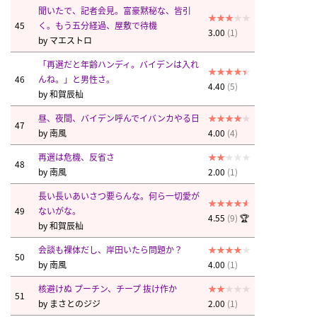
聞いたで、記者会見。富豪黙秘な、皆引
45
く。もう五分経過、屋敷で待機
3.00
(1)
by
マエストロ
「再選だと年齢ハンディ。バイデンは入れ
46
んね。」と男性さ。
4.40
(5)
by
和賀辰杣
昼、夜間、バイデン呼んでイバンカやる日
47
by
南風
4.00
(4)
再選は危機、反省さ
48
by
南風
2.00
(1)
長い長いあいさつ要らんな。何ら一切愛が
49
ないがな。
4.55
(9)
🏆
by
和賀辰杣
会談も裸体だし、岸田いたら問題か？
50
by
南風
4.00
(1)
核避けぬ プーチン、チープ 抜け作か
51
by
まさとのジジ
2.00
(1)