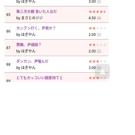
by
はぎやん
3.00
(1)
第三次大戦 急いた人災だ
85
by
まさとのジジ
4.50
(4)
カンクン行く、尹君か？
86
by
はぎやん
2.00
(1)
懇願、尹頑固？
87
by
はぎやん
2.00
(1)
ダンカン、尹噛んだ
88
by
はぎやん
3.00
(1)
とてもカッコいい国家持てと
89
by
キンダーロイヤル
3.00
(1)
はぎやん
はぎやん
はぎやん