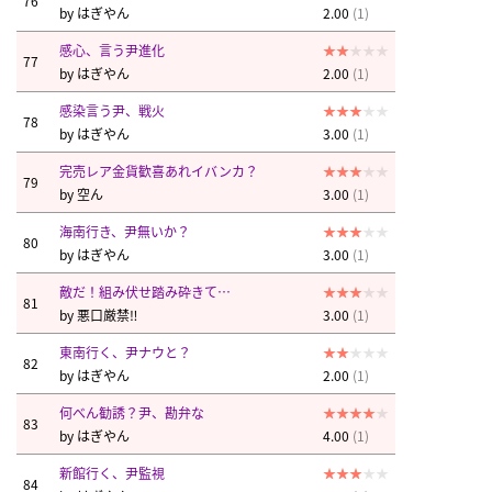
76
by
はぎやん
2.00
(1)
感心、言う尹進化
77
by
はぎやん
2.00
(1)
感染言う尹、戦火
78
by
はぎやん
3.00
(1)
完売レア金貨歓喜あれイバンカ？
79
by
空ん
3.00
(1)
海南行き、尹無いか？
80
by
はぎやん
3.00
(1)
敵だ！組み伏せ踏み砕きて…
81
by
悪口厳禁‼︎
3.00
(1)
東南行く、尹ナウと？
82
by
はぎやん
2.00
(1)
何べん勧誘？尹、勘弁な
83
by
はぎやん
4.00
(1)
新館行く、尹監視
84