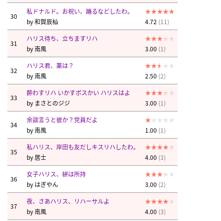
私ドナルド。お祝い、踊るなどしたわ。
30
by
和賀辰杣
4.72
(11)
ハリス待ち、立ちますリハ
31
by
南風
3.00
(1)
ハリス君、薬は？
32
by
南風
2.50
(2)
酔わすリハ いかすボスかい ハリスはよ
33
by
まさとのジジ
3.00
(1)
余談言うと彼か？党員だよ
34
by
南風
1.00
(1)
私ハリス、岸田も友だしキスリハしたわ。
35
by
居士
4.00
(3)
女子ハリス、絣は所持
36
by
はぎやん
3.00
(2)
夜、さあハリス、リハーサルよ
37
by
南風
4.00
(3)