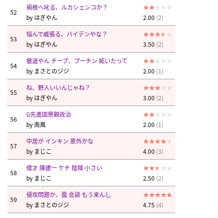
禍根へ叱る、ルカシェンコか？
52
by
はぎやん
2.00
(2)
悩んで威張る、バイデンやな？
53
by
はぎやん
3.50
(2)
撤退やん チープ、プーチン 妬いたって
54
by
まさとのジジ
2.00
(1)
ね、野人いいんじゃね？
55
by
はぎやん
3.00
(2)
G先進国懇親政治
56
by
南風
2.00
(1)
中居が インキン 意外かな
57
by
まじこ
4.00
(3)
偉才 陳建一 ケチ 陰険 小さい
58
by
まじこ
2.50
(2)
侵攻問題か、露 会談 もう来んし
59
by
まさとのジジ
4.75
(4)