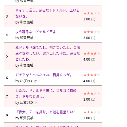
by
和賀辰杣
サイナラ言う。踊るな！ドナルド。王いら
3
ないさ。
3.00
(1)
by
和賀辰杣
よう踊るな…ドナルド王よ
4
by
和賀辰杣
3.00
(1)
私ドナルド煽てたし、抱きついたし、自信
満々支持したい。突き出した手だ。踊るな
5
どしたわ。
4.00
(3)
by
和賀辰杣
ガチだな！ハメネイね、目鼻立ちが。
6
by
かびのすけ
4.00
(3)
したわ。ドナルド再来に、ゴルゴに依頼
7
さ。ドルなど渡し。
3.00
(1)
by
回文部以下
「偉大、テロを掃討」と嘘を露呈だい！
8
by
和賀辰杣
3.00
(1)