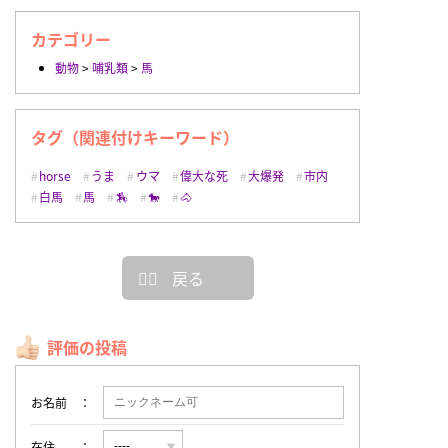
カテゴリー
動物
>
哺乳類
>
馬
タグ（関連付けキーワード）
horse
うま
ウマ
偉大な死
大爆発
市内
白馬
馬
🏇
🐎
🐴
戻る
評価の投稿
お名前
在住