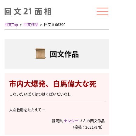
回文Top
回文作品
回文＃66390
回文作品
市内大爆発、白馬偉大な死
しないだいばくはつはくばいだいなし
人命救助をたたえて…
静岡県
ナンシー
さんの回文作品
（投稿：2021/9/8）