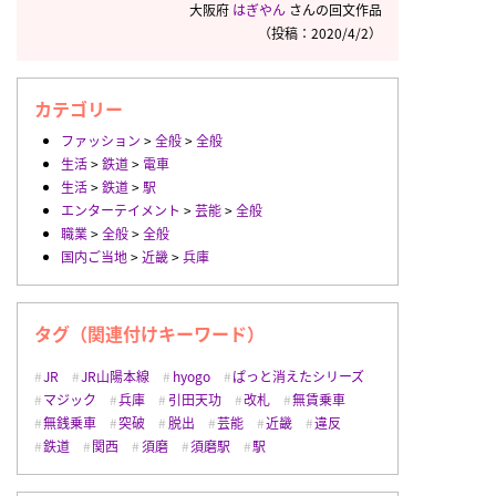
大阪府
はぎやん
さんの回文作品
（投稿：2020/4/2）
カテゴリー
ファッション
>
全般
>
全般
生活
>
鉄道
>
電車
生活
>
鉄道
>
駅
エンターテイメント
>
芸能
>
全般
職業
>
全般
>
全般
国内ご当地
>
近畿
>
兵庫
タグ（関連付けキーワード）
JR
JR山陽本線
hyogo
ぱっと消えたシリーズ
マジック
兵庫
引田天功
改札
無賃乗車
無銭乗車
突破
脱出
芸能
近畿
違反
鉄道
関西
須磨
須磨駅
駅