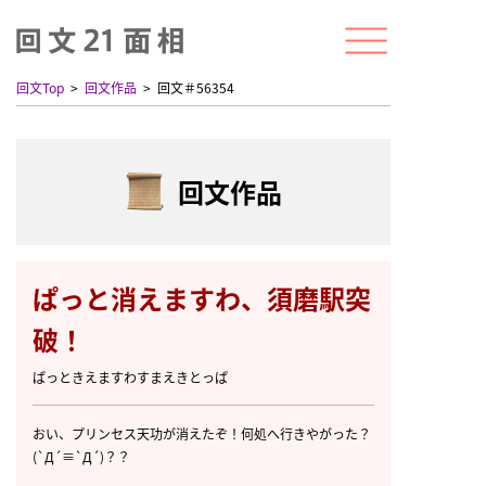
回文Top
回文作品
回文＃56354
回文作品
ぱっと消えますわ、須磨駅突
破！
ぱっときえますわすまえきとっぱ
おい、プリンセス天功が消えたぞ！何処へ行きやがった？
(`Д´≡`Д´)？？