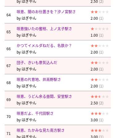
by
はぎやん
2.50
(2)
咲恵、闇のお仕置きを？汐ノ宮駅さ
64
by
はぎやん
2.00
(1)
咲恵強いたの蜜柑、上ノ太子駅さ
65
by
はぎやん
1.00
(1)
かつてイメルダねだる、名鉄か？
66
by
はぎやん
2.00
(1)
団子、きいも意気込んだ
67
by
はぎやん
2.00
(1)
咲恵の片意地、井高野駅さ
68
by
はぎやん
2.00
(1)
咲恵、うどん余る昼間、安堂駅さ
69
by
はぎやん
2.50
(2)
咲恵だよ、千代田駅さ
70
by
はぎやん
3.00
(1)
咲恵、たかみな見た南方駅さ
71
by
はぎやん
3.00
(1)