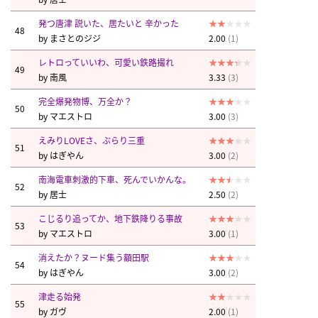
発つ唐津 説いた、居たいと 辛かった
48
by
まさとのジジ
2.00
(1)
レトロっていいわ、可愛い鉄路撮れ
49
by
南風
3.33
(3)
完全爆発物博、万全か？
50
by
マエストロ
3.00
(3)
えみりLOVEさ、ぶらり三重
51
by
はぎやん
3.00
(2)
南海電車刺激的下車、死んでいかんな。
52
by
居士
2.50
(2)
こじるり追ってか、地下鉄降りる事故
53
by
マエストロ
3.00
(1)
消えたか？ヌード集う額田駅
54
by
はぎやん
3.00
(2)
津走る始発
55
by
ガヴ
2.00
(1)