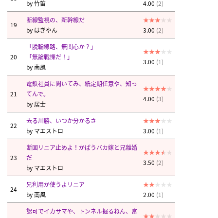
by
竹笛
4.00
(2)
断線監視の、新幹線だ
19
by
はぎやん
3.00
(2)
「脱輪線路、無関心か？」
20
「無論戦慄だ！」
3.00
(1)
by
南風
電鉄社員に聞いてみ、紙定期任意や、知っ
21
てんで。
4.00
(3)
by
居士
去る川勝、いつか分かるさ
22
by
マエストロ
3.00
(1)
断固リニア止めよ！かばうバカ嫁と兄離婚
23
だ
3.50
(2)
by
マエストロ
兄利用か使うよリニア
24
by
南風
2.00
(1)
認可でイカサマや、トンネル掘るねん、富