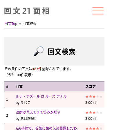
回文Top
回文検索
回文検索
その条件の回文は
483件
登録されています。
（うち100件表示）
#
回文
スコア
ルナ・アズール は ルーズ アナル
1
by
まじこ
3.00
(1)
須磨が見えてきて笑みが増す
2
by
悪口厳禁‼︎
3.00
(1)
私6番線で、呑気に菌の伝染暴露したわ。