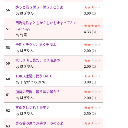
酔うと巻き付き、付きまとうよ
56
by
はぎやん
3.00
(2)
南海電鉄まともか？しかも止まってんで、
57
いかんな。
4.33
(3)
by
竹笛
予期ビチグソ、急ぐ千曳よ
58
by
はぎやん
2.00
(2)
疚しき明日見た、ミス昭島や
59
by
はぎやん
2.00
(2)
TOICA迂闊に使うKAITO
60
by
すながっち1976
3.00
(1)
加勢の死闘、酔う年の瀬か？
61
by
はぎやん
2.00
(1)
古都を仕切れ！歴史男
62
by
はぎやん
2.50
(2)
寄る呑み屋で派手や、みのるよ
63