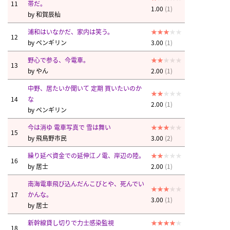
11
帯だ。
1.00
(1)
by
和賀辰杣
浦和はいなかだ、家内は笑う。
12
by
ペンギリン
3.00
(1)
野心で参る、今電車。
13
by
やん
2.00
(1)
中野、居たいか聞いて 定期 買いたいのか
14
な
2.00
(1)
by
ペンギリン
今は消ゆ 電車写真で 雪は舞い
15
by
飛鳥野市民
3.00
(2)
繰り延べ資金での延伸江ノ電、岸辺の陸。
16
by
居士
2.00
(1)
南海電車飛び込んだんこびとや、死んでい
17
かんな。
3.00
(1)
by
居士
新幹線貸し切りで力士感染監視
18