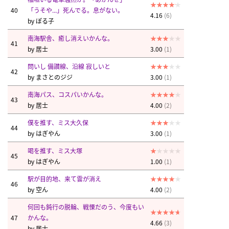
40
「うそや...」死んでる。息がない。
4.16
(6)
by
ぽる子
南海駅舎、癒し消えいかんな。
41
by
居士
3.00
(1)
問いし 備讃線、沿線 寂しいと
42
by
まさとのジジ
3.00
(1)
南海パス、コスパいかんな。
43
by
居士
4.00
(2)
僕を推す、ミス大久保
44
by
はぎやん
3.00
(1)
喝を推す、ミス大塚
45
by
はぎやん
1.00
(1)
駅が目的地、来て雲が消え
46
by
空ん
4.00
(2)
何回も鈍行の脱輪、戦慄だのう、今度もい
47
かんな。
4.66
(3)
by
居士