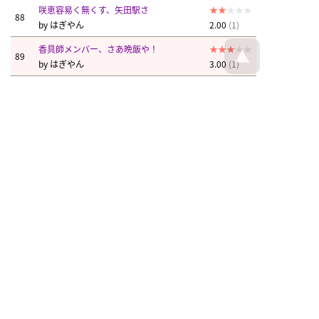
咲恵容易く無くす、矢田駅さ
88
by
はぎやん
2.00
(1)
香具師メンバー、さあ晩飯や！
89
by
はぎやん
3.00
(1)
咲恵、シワ語る高鷲駅さ
90
by
はぎやん
2.00
(1)
咲恵にだ、腿触るわさ、桃谷駅さ
91
by
はぎやん
3.00
(3)
咲恵と見た、水戸駅さ
92
by
はぎやん
3.00
(2)
奴よ隅の、ミス四ッ谷
93
by
はぎやん
3.00
(1)
何だか若草憩い、恋咲くか？若旦那
94
by
はぎやん
2.00
(1)
突貫小僧、酔うぞ婚活と？
95
by
はぎやん
2.00
(1)