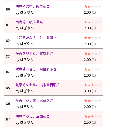
咲恵や帰省、関屋駅さ
80
by
はぎやん
2.00
(1)
南海線、喚声環奈
81
by
はぎやん
2.00
(1)
「咲恵だな？」と、灘駅さ
82
by
はぎやん
2.00
(1)
咲恵を見とる、富雄駅さ
83
by
はぎやん
2.00
(1)
咲恵述べ合う、阿倍野駅さ
84
by
はぎやん
2.00
(1)
咲恵めキセル、出る関目駅さ
85
by
はぎやん
3.00
(1)
咲恵、ジン置く恩智駅さ
86
by
はぎやん
2.00
(1)
咲恵憎みし、三国駅さ
87
by
はぎやん
2.50
(2)