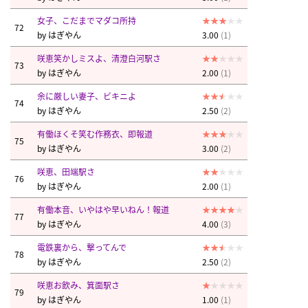
女子、こだまでマダコ所持
72
by
はぎやん
3.00
(1)
咲恵笑かしミスよ、清澄白河駅さ
73
by
はぎやん
2.00
(1)
余に厳しい妻子、ビキニよ
74
by
はぎやん
2.50
(2)
有働ほくそ笑む作務衣、即報道
75
by
はぎやん
3.00
(2)
咲恵、田端駅さ
76
by
はぎやん
2.00
(1)
有働本音、いやはや早いねん！報道
77
by
はぎやん
4.00
(3)
電鉄裏から、撃ってんで
78
by
はぎやん
2.50
(2)
咲恵お飲み、箕面駅さ
79
by
はぎやん
1.00
(1)