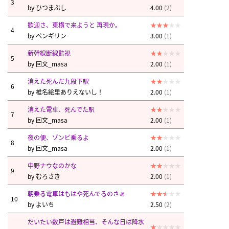
3
by
ひつまぶし
4.00
(2)
歓迎さ、東横で来ようと 再現か。
4
by
ペンギリン
3.00
(1)
新幹線断線監視
5
by
回文_masa
2.00
(1)
消えた死んだ九段下駅
6
by
椎名絵里ありえないし！
2.00
(1)
消えた電車、死んでた駅
7
by
回文_masa
2.00
(1)
夜の便、ゾンビ乗るよ
8
by
回文_masa
2.00
(1)
中野ナウなのかな
9
by
むろさき
2.00
(1)
朝乗る電車はもはや死んでるのさぁ
10
by
よいち
2.50
(2)
だいたい数戸は避難相当、そんな日は降水