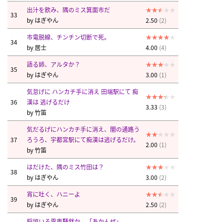
出汁を飲み、隅のミス箕面市だ
33
by
はぎやん
2.50
(2)
市電脱線、チンチン切断で死。
34
by
居士
4.00
(4)
語る姉、アルタか？
35
by
はぎやん
3.00
(1)
気怠げに ハンカチ手に消え 田端駅にて 痴
36
漢は 逃げるだけ
3.33
(3)
by
竹笛
気だるげにハンカチ手に消え、闇の通路う
37
ろうろ、宇都宮駅にて痴漢は逃げるだけ。
2.00
(1)
by
竹笛
はだけた、隅のミス竹田は？
38
by
はぎやん
3.00
(2)
宵に吐く、ハニーよ
39
by
はぎやん
2.50
(2)
稲垣いる電車騒然か。「あかんぜ」