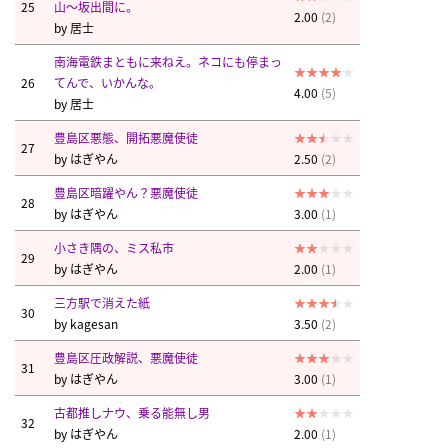
25
山～坂出間に。
2.00
(2)
by
居士
南海電鉄まともに来ねえ。ネコにも停まっ
26
てんで、いかんな。
4.00
(5)
by
居士
豊島区悪態、開拓悪魔使徒
27
by
はぎやん
2.50
(2)
豊島区暗躍やん？悪魔使徒
28
by
はぎやん
3.00
(1)
小さき隅の、ミス私市
29
by
はぎやん
2.00
(1)
三方駅で消えた紙
30
by
kagesan
3.50
(2)
豊島区圧政解説、悪魔使徒
31
by
はぎやん
3.00
(1)
古都推しナウ、乗る能無し男
32
by
はぎやん
2.00
(1)