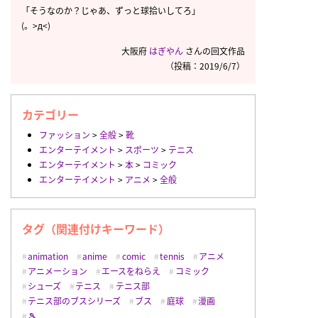
「そうなのか？じゃあ、ずっと球拾いしてろ」
(。>д<)
大阪府
はぎやん
さんの回文作品
（投稿：2019/6/7）
カテゴリー
ファッション
>
全般
>
靴
エンターテイメント
>
スポーツ
>
テニス
エンターテイメント
>
本
>
コミック
エンターテイメント
>
アニメ
>
全般
タグ（関連付けキーワード）
animation
anime
comic
tennis
アニメ
アニメーション
エースをねらえ
コミック
シューズ
テニス
テニス部
テニス部のブスシリーズ
ブス
庭球
漫画
🎾