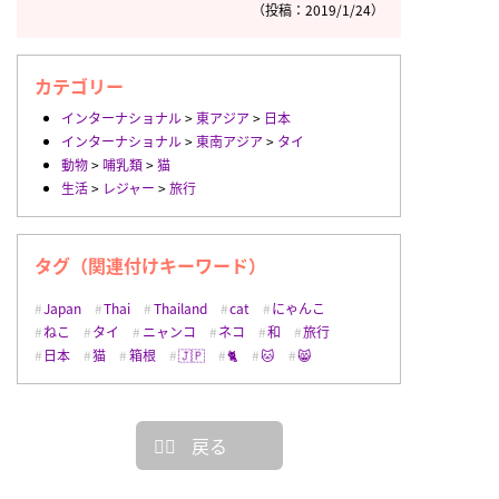
（投稿：2019/1/24）
カテゴリー
インターナショナル
>
東アジア
>
日本
インターナショナル
>
東南アジア
>
タイ
動物
>
哺乳類
>
猫
生活
>
レジャー
>
旅行
タグ（関連付けキーワード）
Japan
Thai
Thailand
cat
にゃんこ
ねこ
タイ
ニャンコ
ネコ
和
旅行
日本
猫
箱根
🇯🇵
🐈
🐱
😸
戻る