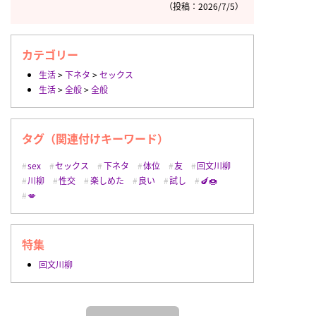
（投稿：2026/7/5）
カテゴリー
生活
>
下ネタ
>
セックス
生活
>
全般
>
全般
タグ（関連付けキーワード）
sex
セックス
下ネタ
体位
友
回文川柳
川柳
性交
楽しめた
良い
試し
🍆🍩
💋
特集
回文川柳