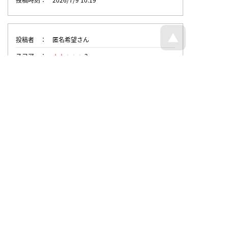
投稿者
匿名希望さん
スコア
2
投稿時刻
2026/7/5 16:11
トップページへ戻る
© 回文21面相 - all rights reserved.