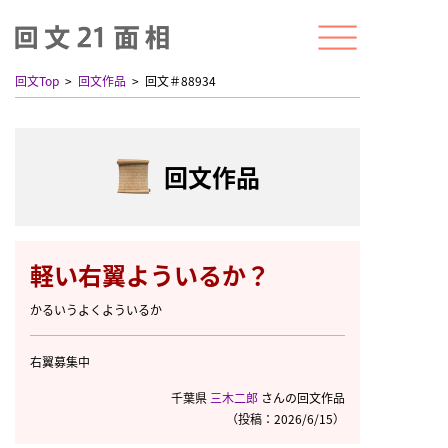
回文Top
回文作品
回文＃88934
回文作品
軽い右翼よういるか？
かるいうよくよういるか
右翼募集中
千葉県
三木二郎
さんの回文作品
（投稿：2026/6/15）