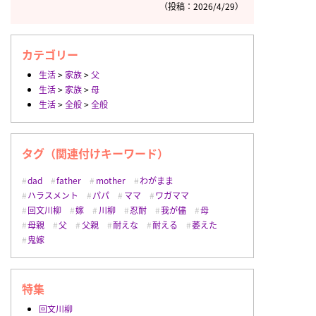
（投稿：2026/4/29）
カテゴリー
生活
>
家族
>
父
生活
>
家族
>
母
生活
>
全般
>
全般
タグ（関連付けキーワード）
dad
father
mother
わがまま
ハラスメント
パパ
ママ
ワガママ
回文川柳
嫁
川柳
忍耐
我が儘
母
母親
父
父親
耐えな
耐える
萎えた
鬼嫁
特集
回文川柳