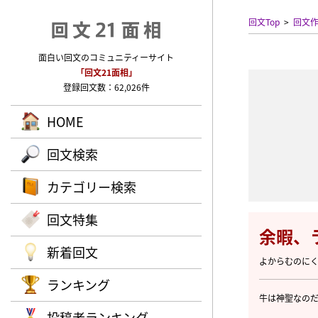
回文Top
回文
面白い回文のコミュニティーサイト
「回文21面相」
登録回文数：62,026件
HOME
回文検索
カテゴリー検索
回文特集
余暇、
新着回文
よからむのに
ランキング
牛は神聖なの
投稿者ランキング