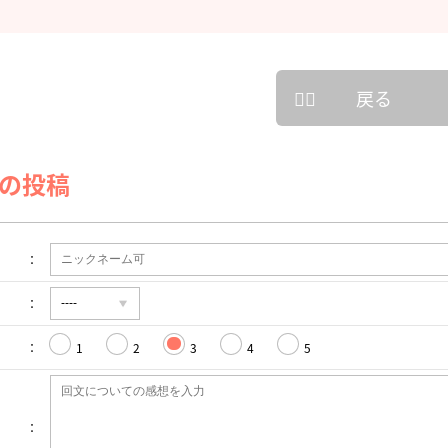
戻る
の投稿
1
2
3
4
5