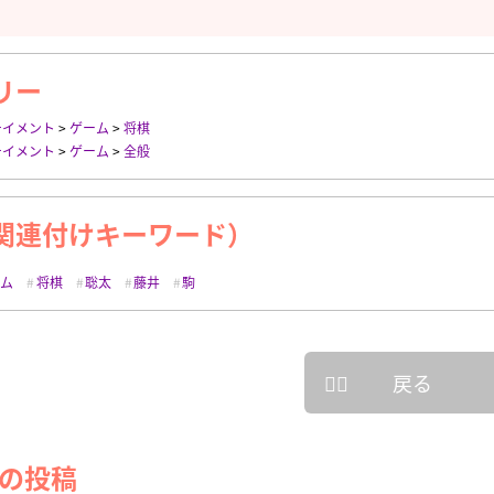
リー
テイメント
>
ゲーム
>
将棋
テイメント
>
ゲーム
>
全般
関連付けキーワード）
ーム
将棋
聡太
藤井
駒
戻る
の投稿