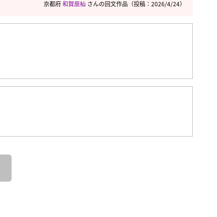
京都府
和賀辰杣
さんの回文作品
（投稿：2026/4/24）