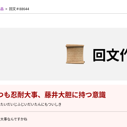
作品
回文＃88644
回文
つも忍耐大事、藤井大胆に持つ意識
んたいだいじふじいだいたんにもついしき
が大事なんですかね