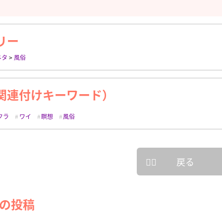
リー
ネタ
>
風俗
関連付けキーワード）
クラ
ワイ
瞑想
風俗
戻る
の投稿