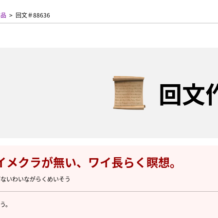
作品
回文＃88636
回文
イメクラが無い、ワイ長らく瞑想。
がないわいながらくめいそう
う。