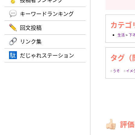
キーワードランキング
カテゴ
回文投稿
生活
>
下
リンク集
だじゃれステーション
タグ（
うそ
イメ
評価