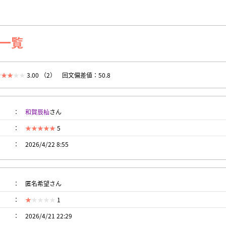
一覧
3.00 （2）
回文偏差値：50.8
和賀辰杣
さん
5
2026/4/22 8:55
匿名希望さん
1
2026/4/21 22:29