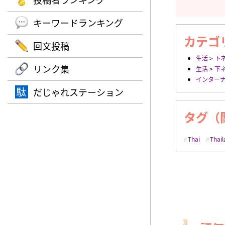
キーワードランキング
カテゴ
回文投稿
生活
>
下
リンク集
生活
>
下
インター
だじゃれステーション
タグ（
Thai
Thai