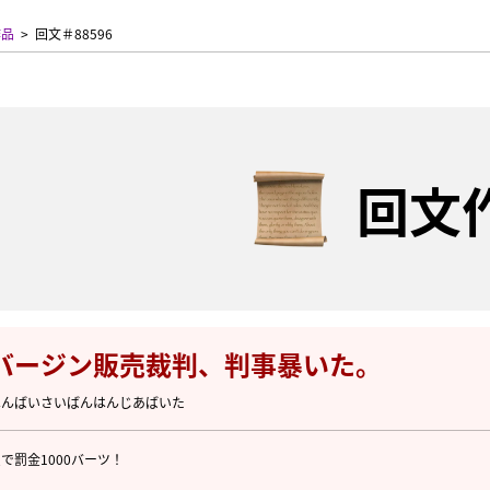
作品
回文＃88596
回文
バージン販売裁判、判事暴いた。
はんばいさいばんはんじあばいた
で罰金1000バーツ！