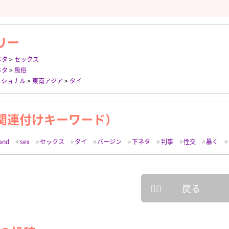
リー
ネタ
>
セックス
ネタ
>
風俗
ナショナル
>
東南アジア
>
タイ
関連付けキーワード）
land
sex
セックス
タイ
バージン
下ネタ
判事
性交
暴く
戻る