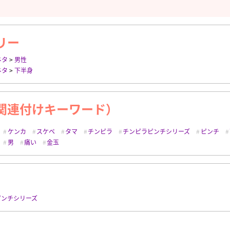
リー
ネタ
>
男性
ネタ
>
下半身
関連付けキーワード）
ケンカ
スケベ
タマ
チンピラ
チンピラピンチシリーズ
ピンチ
男
痛い
金玉
ピンチシリーズ