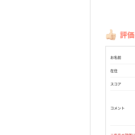
評価
お名前
在住
スコア
コメント