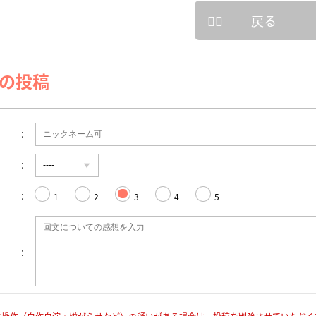
戻る
の投稿
1
2
3
4
5