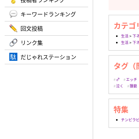
キーワードランキング
カテゴ
回文投稿
生活
>
下
リンク集
生活
>
下
だじゃれステーション
タグ（
♂
エッチ
泣く
猥褻
特集
チンピラ