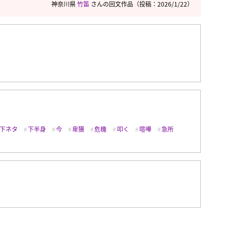
神奈川県
竹笛
さんの回文作品
（投稿：2026/1/22）
下ネタ
下半身
今
卑猥
危機
叩く
喧嘩
急所