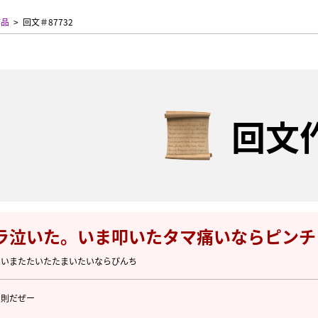
作品
回文＃87732
回文
ラ泣いた。いま叩いたタマ痛いならピンチ
たいまたたいたたまいたいならぴんち
反則だぜー