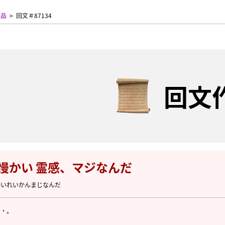
作品
回文＃87134
回文
自慢かい 霊感、マジなんだ
かいれいかんまじなんだ
・・。