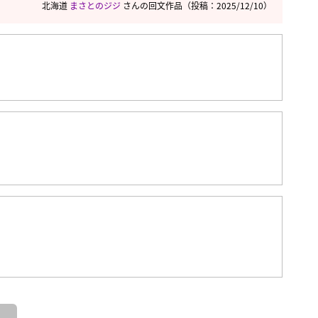
北海道
まさとのジジ
さんの回文作品
（投稿：2025/12/10）