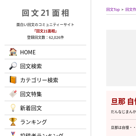
回文Top
回文
面白い回文のコミュニティーサイト
「回文21面相」
登録回文数：62,026件
HOME
回文検索
カテゴリー検索
回文特集
旦那 
新着回文
だんなじまん
ランキング
旦那は自慢・
投稿者ランキング