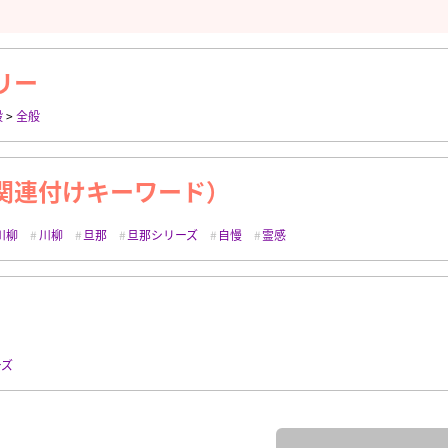
リー
般
>
全般
関連付けキーワード）
川柳
川柳
旦那
旦那シリーズ
自慢
霊感
ーズ