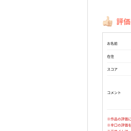
評価
お名前
在住
スコア
コメント
※作品の評価
※辛口の評価