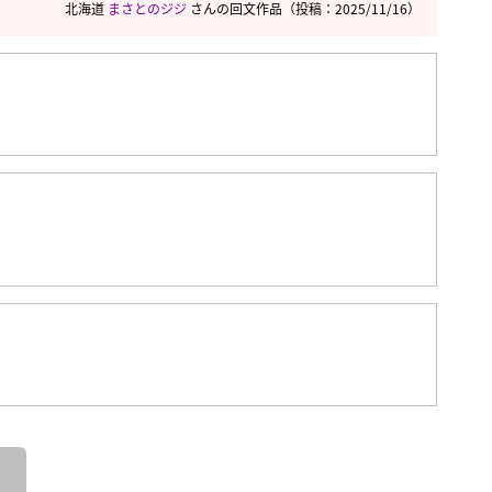
北海道
まさとのジジ
さんの回文作品
（投稿：2025/11/16）