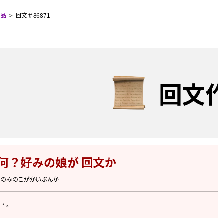
作品
回文＃86871
回文
如何？好みの娘が 回文か
このみのこがかいぶんか
・・。