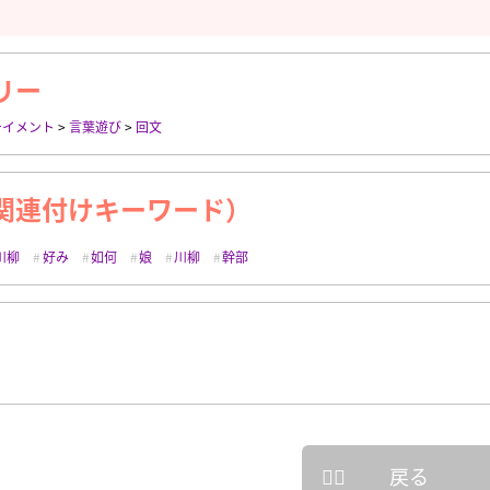
リー
テイメント
>
言葉遊び
>
回文
関連付けキーワード）
川柳
好み
如何
娘
川柳
幹部
戻る