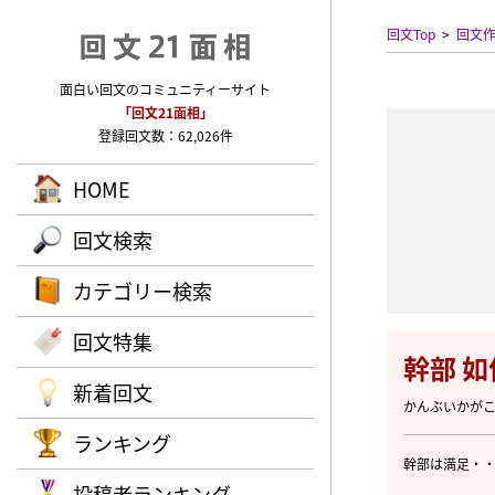
回文Top
回文
面白い回文のコミュニティーサイト
「回文21面相」
登録回文数：62,026件
HOME
回文検索
カテゴリー検索
回文特集
幹部 
新着回文
かんぶいかが
ランキング
幹部は満足・
投稿者ランキング