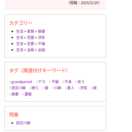
（投稿：2025/5/25）
カテゴリー
生活
>
家族
>
爺婆
生活
>
恋愛
>
浮気
生活
>
恋愛
>
不倫
生活
>
全般
>
全般
タグ（関連付けキーワード）
grandparent
ゲス
不倫
不貞
会う
回文川柳
囲う
娘
川柳
愛人
浮気
爺
爺婆
遺憾
特集
回文川柳