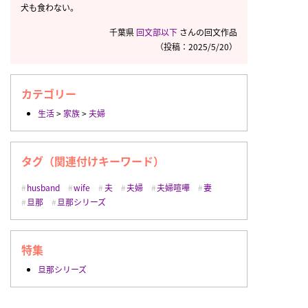
犬も食わない。
千葉県
回文部以下
さんの回文作品
（投稿：2025/5/20）
カテゴリー
生活
>
家族
>
夫婦
タグ（関連付けキーワード）
husband
wife
夫
夫婦
夫婦喧嘩
妻
旦那
旦那シリーズ
特集
旦那シリーズ