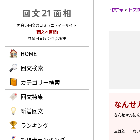
回文Top
回文
面白い回文のコミュニティーサイト
「回文21面相」
登録回文数：62,026件
HOME
回文検索
カテゴリー検索
回文特集
なんせ
新着回文
なんせかんに
ランキング
軍は認可しな
投稿者ランキング