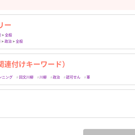
リー
般
>
全般
済
>
政治
>
全般
関連付けキーワード）
ンニング
回文川柳
川柳
政治
認可せん
軍