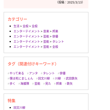
（投稿：2025/3/13）
カテゴリー
生活
>
全般
>
全般
エンターテイメント
>
音楽
>
邦楽
エンターテイメント
>
芸能
>
俳優
エンターテイメント
>
芸能
>
タレント
エンターテイメント
>
芸能
>
全般
タグ（関連付けキーワード）
やって来る
アンタ
タレント
俳優
僕は死にましぇん
回文川柳
川柳
武田鉄矢
歩く
海援隊
芸能
見た
邦楽
鉄矢
特集
回文川柳