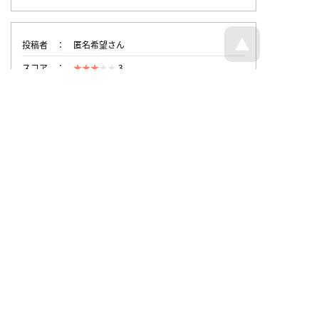
投稿者
匿名希望さん
スコア
3
投稿時刻
2024/11/19 9:37
トップページへ戻る
© 回文21面相 - all rights reserved.