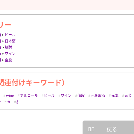
リー
酒
>
ビール
酒
>
日本酒
酒
>
焼酎
酒
>
ワイン
酒
>
全般
関連付けキーワード）
wine
アルコール
ビール
ワイン
値段
元を取る
元本
元金

🍻
🍾
戻る