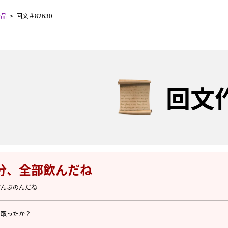
作品
回文＃82630
回文
分、全部飲んだね
ぜんぶのんだね
ト取ったか？