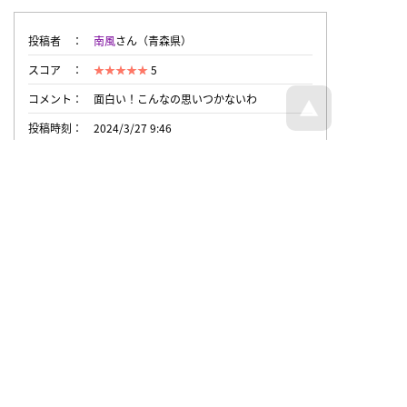
投稿者
南風
さん（青森県）
スコア
5
コメント
面白い！こんなの思いつかないわ
投稿時刻
2024/3/27 9:46
投稿者
匿名希望さん
スコア
2
投稿時刻
2024/3/26 17:11
トップページへ戻る