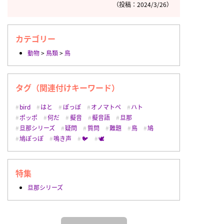
（投稿：2024/3/26）
カテゴリー
動物
>
鳥類
>
鳥
タグ（関連付けキーワード）
bird
はと
ぽっぽ
オノマトペ
ハト
ポッポ
何だ
擬音
擬音語
旦那
旦那シリーズ
疑問
質問
難題
鳥
鳩
鳩ぽっぽ
鳴き声
🐦
🕊️
特集
旦那シリーズ