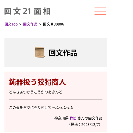
回文Top
回文作品
回文＃80806
回文作品
鈍器扱う狡猾商人
どんきあつかうこうかつあきんど
この壺をヤツに売り付けて…ふっふっふ
神奈川県
竹笛
さんの回文作品
（投稿：2023/12/7）