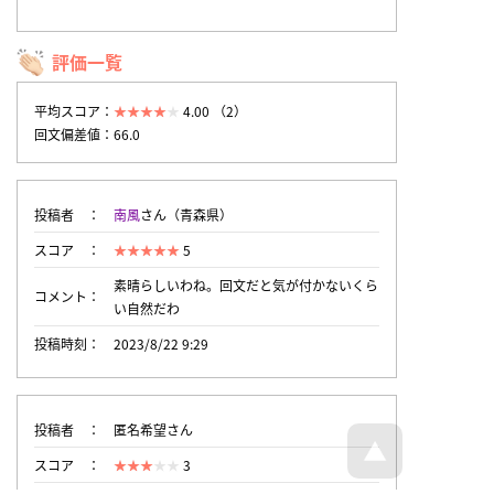
評価一覧
平均スコア：
4.00 （2）
回文偏差値：66.0
投稿者
南風
さん（青森県）
スコア
5
素晴らしいわね。回文だと気が付かないくら
コメント
い自然だわ
投稿時刻
2023/8/22 9:29
投稿者
匿名希望さん
スコア
3