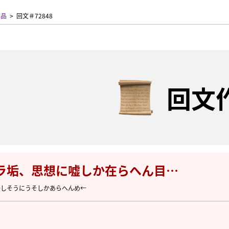
作品
回文＃72848
回文
ラ垢、思想に嘘しか在らへん目…
かしそうにうそしかあらへんめ←