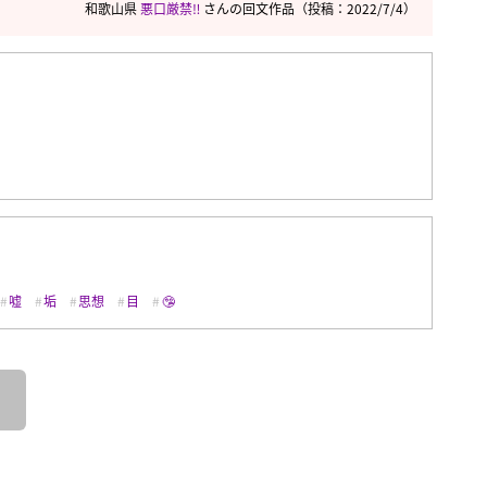
和歌山県
悪口厳禁‼︎
さんの回文作品
（投稿：2022/7/4）
嘘
垢
思想
目
🤥