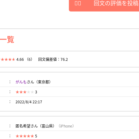
回文の評価を投稿
一覧
4.66 （6）
回文偏差値：76.2
がんも
さん（東京都）
3
2022/8/4 22:17
匿名希望さん（富山県）
（iPhone）
5