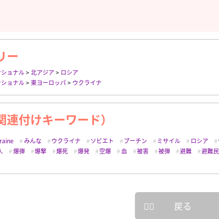
リー
ナショナル
>
北アジア
>
ロシア
ナショナル
>
東ヨーロッパ
>
ウクライナ
関連付けキーワード）
raine
みんな
ウクライナ
ソビエト
プーチン
ミサイル
ロシア
人
爆弾
爆撃
爆死
爆発
空爆
血
被害
被弾
避難
避難
戻る