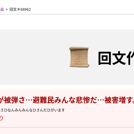
作品
回文＃69962
回文
が被弾さ…避難民みんな悲惨だ…被害増す
んさひなんみんみんなひさんだひがいます
り