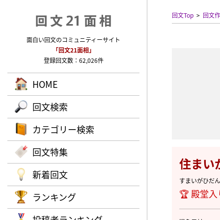
回文Top
回文
面白い回文のコミュニティーサイト
「回文21面相」
登録回文数：62,026件
HOME
回文検索
カテゴリー検索
回文特集
住まい
新着回文
すまいがひだ
🏆 殿堂入
ランキング
投稿者ランキング