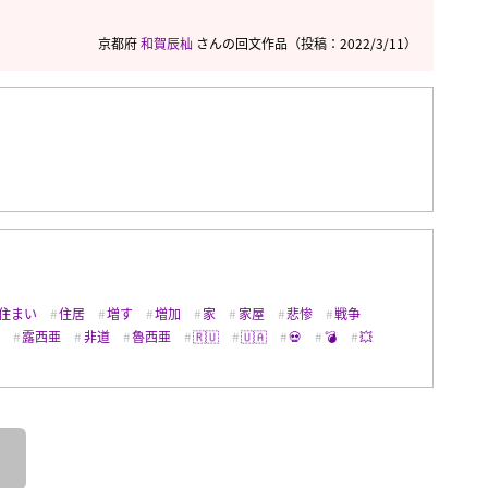
京都府
和賀辰杣
さんの回文作品
（投稿：2022/3/11）
住まい
住居
増す
増加
家
家屋
悲惨
戦争
民
露西亜
非道
魯西亜
🇷🇺
🇺🇦
💀
💣
💥