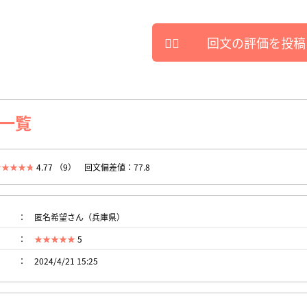
回文の評価を投稿
一覧
4.77 （9）
回文偏差値：77.8
匿名希望さん（兵庫県）
5
2024/4/21 15:25