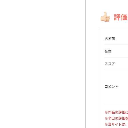
評価
お名前
在住
スコア
コメント
※作品の評価
※辛口の評価
※当サイトは