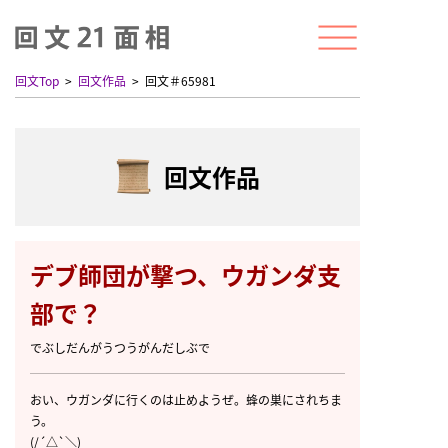
回文Top
回文作品
回文＃65981
回文作品
デブ師団が撃つ、ウガンダ支
部で？
でぶしだんがうつうがんだしぶで
おい、ウガンダに行くのは止めようぜ。蜂の巣にされちま
う。
(/´△`＼)