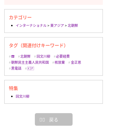
カテゴリー
インターナショナル
>
東アジア
>
北朝鮮
タグ（関連付けキーワード）
☎︎
北朝鮮
回文川柳
必要経費
朝鮮民主主義人民共和国
核放棄
金正恩
黒電話
🇰🇵
特集
回文川柳
戻る