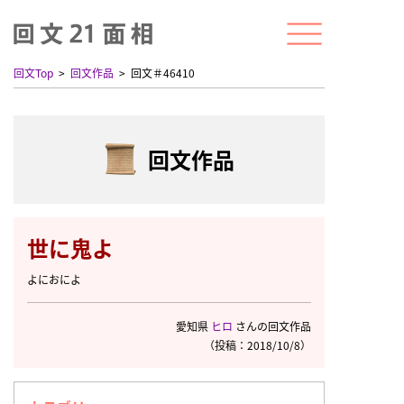
回文Top
回文作品
回文＃46410
回文作品
世に鬼よ
よにおによ
愛知県
ヒロ
さんの回文作品
（投稿：2018/10/8）