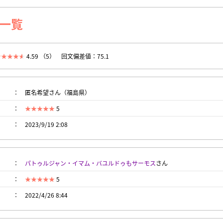
一覧
4.59 （5）
回文偏差値：75.1
匿名希望さん（福島県）
5
2023/9/19 2:08
パトゥルジャン・イマム・バユルドゥもサーモス
さん
5
2022/4/26 8:44