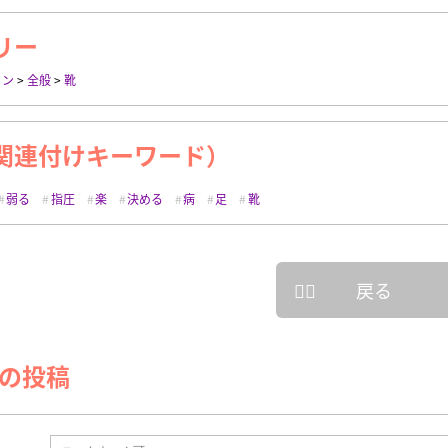
リー
ョン
>
全般
>
靴
関連付けキーワード）
弱る
指圧
楽
決める
病
足
靴
戻る
の投稿