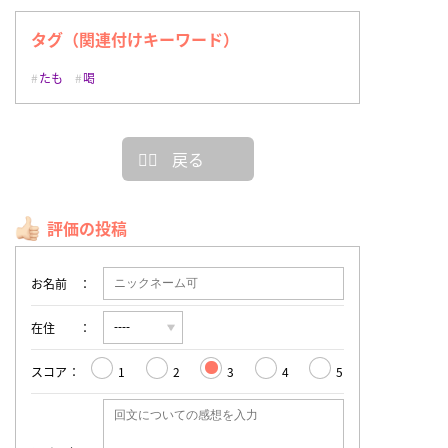
タグ（関連付けキーワード）
たも
喝
戻る
評価の投稿
お名前
在住
スコア
1
2
3
4
5