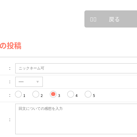
戻る
の投稿
1
2
3
4
5