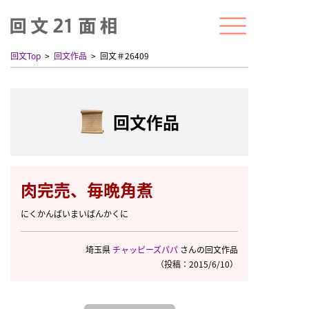
回文Top
回文作品
回文＃26409
回文作品
肉完売、毎晩角煮
にくかんばいまいばんかくに
埼玉県
チャッピーズパパ
さんの回文作品
（投稿：2015/6/10）