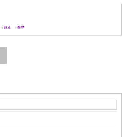
怒る
難詰