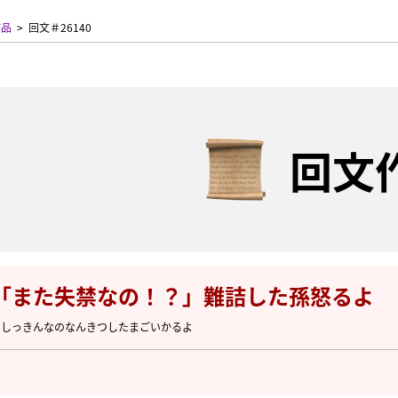
作品
回文＃26140
回文
「また失禁なの！？」難詰した孫怒るよ
たしっきんなのなんきつしたまごいかるよ