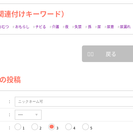
関連付けキーワード）
おむつ
おもらし
チビる
介護
夜
失禁
孫
尿
尿意
尿漏れ
戻る
の投稿
1
2
3
4
5