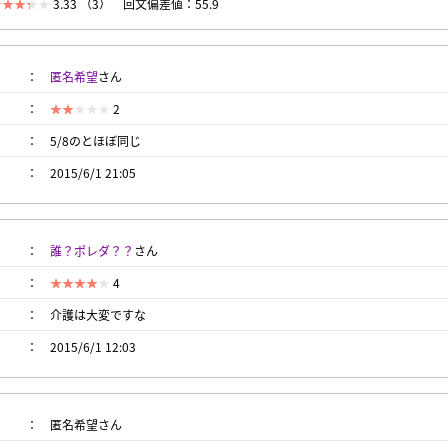
3.33 （3）
回文偏差値：55.9
匿名希望
さん
2
5/8のとほぼ同じ
2015/6/1 21:05
誰？ポレダ？？
さん
4
介護は大変ですな
2015/6/1 12:03
匿名希望さん