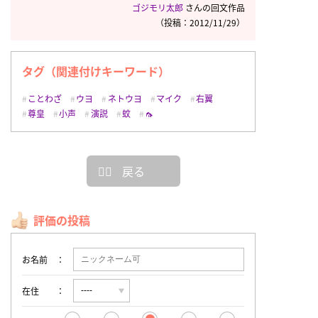
ゴジモリ太郎
さんの回文作品
（投稿：2012/11/29）
タグ（関連付けキーワード）
ことわざ
ウヨ
ネトウヨ
マイク
右翼
尊皇
小声
演説
蚊
🦟
戻る
評価の投稿
お名前
在住