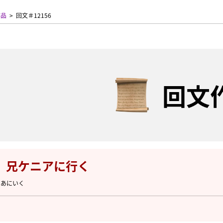
作品
回文＃12156
回文
、兄ケニアに行く
にあにいく