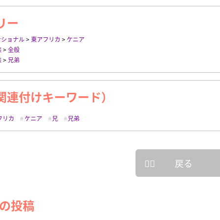
リー
ナショナル
>
東アフリカ
>
ケニア
族
>
全般
族
>
兄弟
関連付けキーワード）
フリカ
ケニア
兄
兄弟
戻る
の投稿