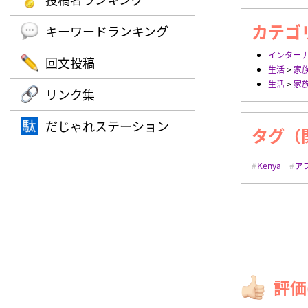
カテゴ
キーワードランキング
インター
回文投稿
生活
>
家
生活
>
家
リンク集
だじゃれステーション
タグ（
Kenya
ア
評価