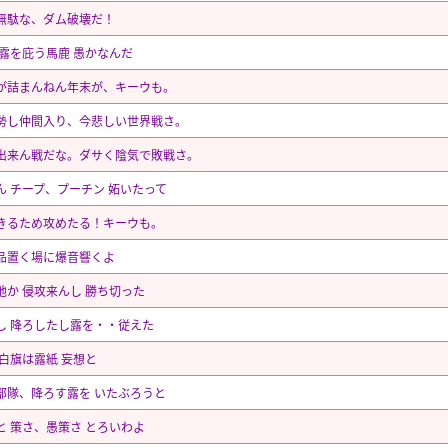
無駄な、ダム破壊だ！
 露を庇う馬鹿 愚かなんだ
が詰まんねん年末が、キーウも。
勢し仲間入り、今悲しい世界戦さ。
出来ん戦だな。ダサく陰気で敗戦さ。
ん チープ、プーチン 妬いたって
きるため攻めたる！キーウも。
品置く場に爆音響くよ
地か 侵攻来んし 勝ち切った
し 降ろしたし露を・・従えた
 白旗は露紙 妄想と
部隊、降ろす露を いたぶろうと
と 策さ、愚策さ とろいわよ