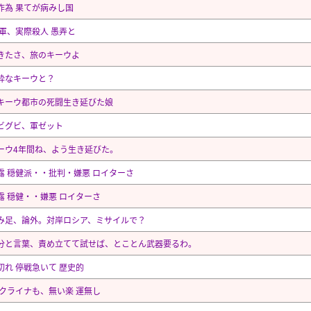
作為 果てが病みし国
露軍、実際殺人 愚弄と
きたさ、旅のキーウよ
粋なキーウと？
キーウ都市の死闘生き延びた娘
ビグビ、軍ゼット
ーウ4年間ね、よう生き延びた。
露 穏健派・・批判・嫌悪 ロイターさ
露 穏健・・嫌悪 ロイターさ
み足、論外。対岸ロシア、ミサイルで？
分と言葉、責め立てて試せば、とことん武器要るわ。
切れ 停戦急いて 歴史的
ウクライナも、無い楽 運無し