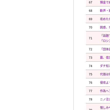
67
預金で
68
歓声・
69
攻めた
70
困惑、
「話題
71
「ロシ
72
「団体
73
露、信
74
ダチ知
75
代価は
76
侵攻よ
77
作為へ
78
ニノ泣
憎しみ
79