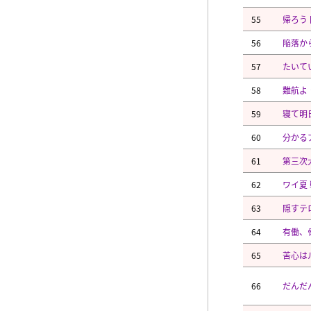
55
帰ろう
56
陥落か
57
たいて
58
難航よ
59
寝て明
60
分かる
61
第三次
62
ワイ夏
63
隠すテ
64
有働、
65
苦心は
66
だんだ