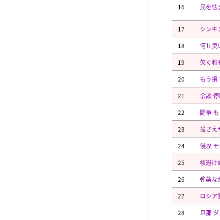
16
民を怯
17
シンキ
18
何せ臭
19
欠く和
20
もう損
21
余談 
22
闘争 
23
盆さえ
24
侵攻 
25
核避け
26
弾薬な
27
ロシア
28
旦那 