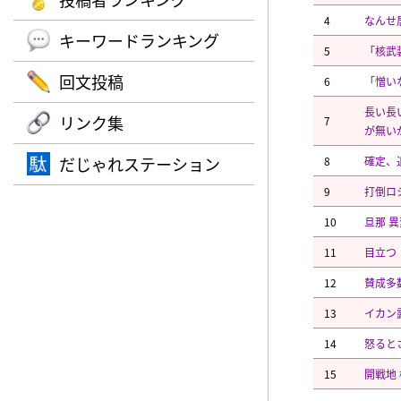
4
なんせ
キーワードランキング
5
「核武
回文投稿
6
「憎い
長い長
リンク集
7
が無い
だじゃれステーション
8
確定、
9
打倒ロ
10
旦那 
11
目立つ
12
賛成多
13
イカン
14
怒ると
15
開戦地 