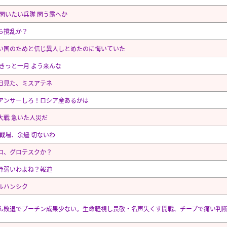
 問いたい兵隊 問う露へか
ら撹乱か？
い国のためと信じ異人しとめたのに悔いていた
 きっと一月 よう来んな
日見た、ミスアテネ
アンサーしろ！ロシア産あるかは
大戦 急いた人災だ
 戦場、余燼 切ないわ
ロ、グロテスクか？
骨弱いわよね？報道
ルハンシク
ん敗退でプーチン成果少ない。生命軽視し畏敬・名声失くす開戦、チープで痛い判