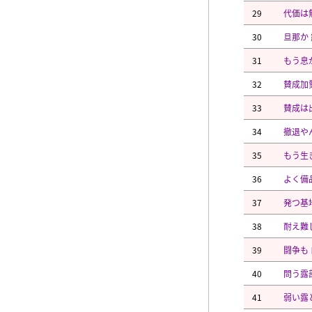
29
代価は
30
旦那か
31
もう息
32
賛成加
33
賛成は
34
撤退や
35
もう生
36
よく備
37
発つ基
38
耐え難
39
闘争も
40
問う露
41
弱い露