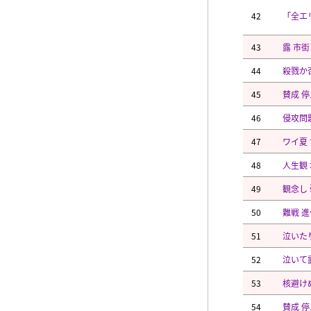
42
「全エ
43
露 市
44
殺戮か
45
賛成 
46
侵攻問
47
ワイ夏
48
人生観
49
観念し
50
難戦 
51
泣いた
52
泣いて
53
核避け
54
賛成 