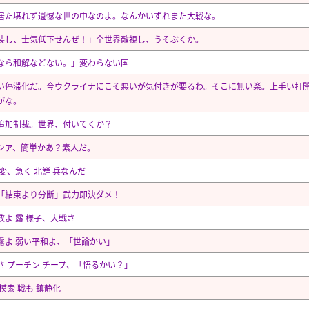
居た堪れず遺憾な世の中なのよ。なんかいずれまた大戦な。
装し、士気低下せんぜ！」全世界敵視し、うそぶくか。
なら和解などない。」変わらない国
い停滞化だ。今ウクライナにこそ悪いが気付きが要るわ。そこに無い楽。上手い打
がな。
追加制裁。世界、付いてくか？
シア、簡単かあ？素人だ。
異変、急く 北鮮 兵なんだ
「結束より分断」武力即決ダメ！
数よ 露 様子、大戦さ
露よ 弱い平和よ、「世論かい」
さ プーチン チープ、「悟るかい？」
模索 戦も 鎮静化