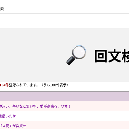
検索
回文
134件
登録されています。
（うち100件表示）
仲違い、争いなど無い空、愛が高鳴る、ワオ！
意動いたか
ガス貸すが兵貸せ