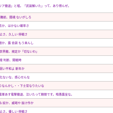
リア撤退」と嘘。「武装解いた」って、あり得んぜ。
街 難航、闘魂 ないがしろ
否か、はかない確率さ
停止さ、久しい 停戦さ
題か、露 会談 もう来んし
 世界敵、規定か「切ないわ」
 壇 判断、開戦時
 弱い平和よ 新年か
進化ないな、感心せんな
りなんかし・・下士官なりたいな
露軍あす電撃撤退、泣いたって期限です。暗愚露呈な。
ぬ 奴か、威喝や 抜け作か
停止さ、優しい 停戦さ