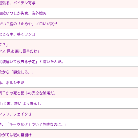
威張る、バイデン寄与
凱歌いつしか失意、海外戦火
かい？露の「止めや」ノロいか試せ
なじる主、鳴くワンコ
て？」
アよ 見よ 悪し露呈だわ」
武装解いて夜去る予定」と嘯いたんだ。
念から「観念しろ。」
る、ボルシチだ
何千かの死と都市の完全な破壊だ。
 行く末、救い よう来んし
フフフ、フェイクさ
き、「キーウなぜナウい？危機なのに。」
やがては戦の幕開け