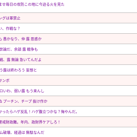
ませ毎日の攻防この地に今迫る火を見た
ングは軍禁止
い、作戦な？
も 愚かなり、仲 露 思惑か
 世論だ、余談 露 戦争も
停戦、露 無論 急いてんだよ
もう露は終わろう 妄想と
サンボ
モロいわ、弱い露 もう来んし
ぬ プーチン、チープ 抜け作か
かったらハゲ反乱！ハゲ腹立つかな？悔やんだ。
警戒財政難。年内、政財界ケアしろ！
ダム破壊、経過は 無駄なんだ