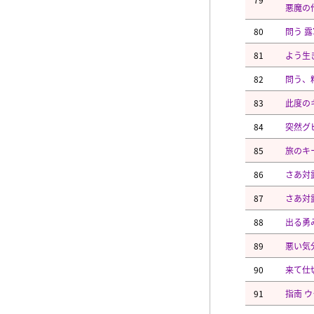
悪魔の
80
問う 
81
よう生
82
問う、
83
此度の
84
突然グ
85
旅のキ
86
さあ対
87
さあ対
88
出る勇
89
悪い気
90
来て仕
91
指南 