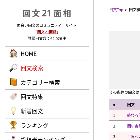
回文Top
回文
面白い回文のコミュニティーサイト
「回文21面相」
登録回文数：62,026件
HOME
回文検索
カテゴリー検索
その条件の回文は
回文特集
#
回文
新着回文
1
終わる
ランキング
2
固い合
3
世界へ
投稿者ランキング