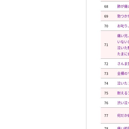
68
肺が痛
69
勃つか
70
お叱り
痛い兄
いない
71
泣いた
たまに
72
さんま
73
全裸の
74
泣いた
75
耐える
76
渋い泣
77
何だか
78
痛い担