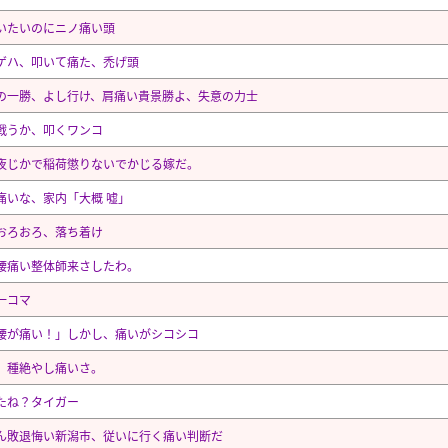
いたいのにニノ痛い頭
ゲハ、叩いて痛た、禿げ頭
の一勝、よし行け、肩痛い貴景勝よ、失意の力士
戦うか、叩くワンコ
夜じかで稲荷懲りないでかじる嫁だ。
痛いな、家内「大概 嘘」
おろおろ、落ち着け
腰痛い整体師来さしたわ。
一コマ
腰が痛い！」しかし、痛いがシコシコ
、種絶やし痛いさ。
たね？タイガー
ん敗退悔い新潟市、従いに行く痛い判断だ