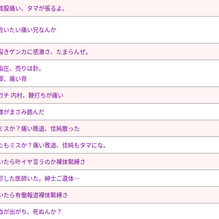
賀股痛い、タマが張るよ。
会いたい痛い兄なんか
裂きゲンカに感激さ、たまらんぜ。
指圧、売りは針。
脚、痛い背
ガチ 内村、鞭打ちが痛い
様がまさみ踏んだ
ミスか？痛い敗退、佳純散った
たもミスか？痛い敗退、佳純もタマにな。
いたら叶イヤ言うのか裸体緊縛さ
診した医師いた。紳士ご遺体…
いたら有働報道裸体緊縛さ
血が出がち、死ぬんか？