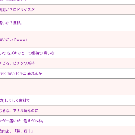
痢泥か？ロドリゲスだ
痛いか？旦那。
痛いかい？www」
 いつもズキッと一つ傷持つ 痛いな
チビる、ビチクソ所持
キビ 痛い ビキニ 着れんか
デカ)しくしく歯科で
じるな、アナル痔なのに
たが…痛いが…耐えがちね。
皮肉よ、「膣、痔？」