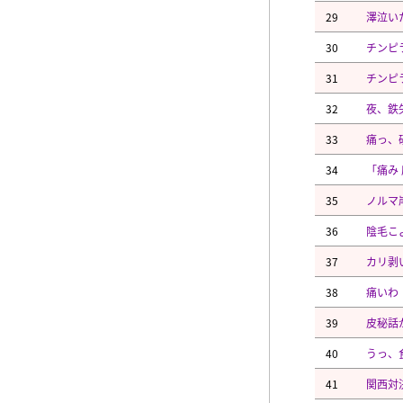
29
澤泣い
30
チンピ
31
チンピ
32
夜、鉄
33
痛っ、
34
「痛み
35
ノルマ
36
陰毛こ
37
カリ剥
38
痛いわ
39
皮秘話
40
うっ、
41
関西対