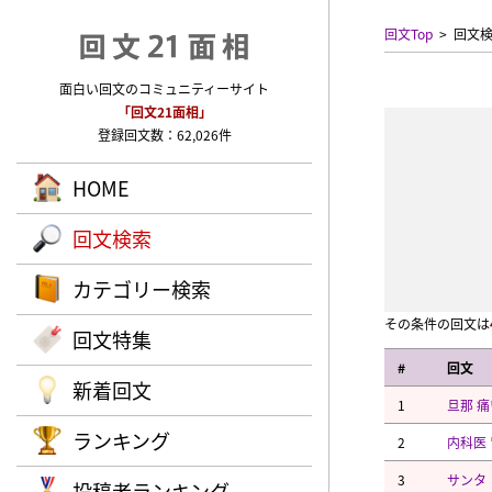
回文Top
回文
面白い回文のコミュニティーサイト
「回文21面相」
登録回文数：62,026件
HOME
回文検索
カテゴリー検索
その条件の回文は
回文特集
#
回文
新着回文
1
旦那 
ランキング
2
内科医
3
サンタ
投稿者ランキング