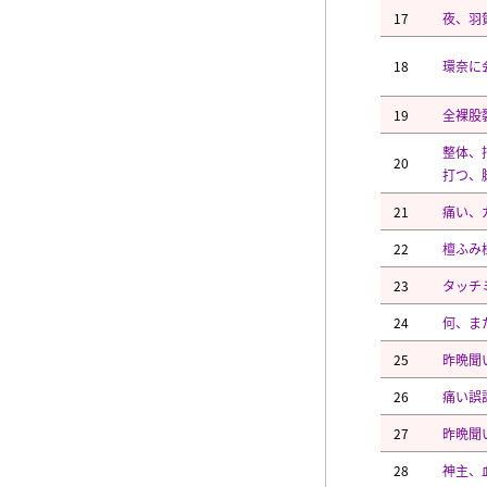
17
夜、羽
18
環奈に
19
全裸股
整体、
20
打つ、
21
痛い、
22
檀ふみ
23
タッチ
24
何、ま
25
昨晩聞
26
痛い誤
27
昨晩聞
28
神主、