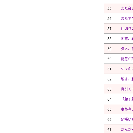
55
また会
56
またア
57
仕切り
58
困惑、
59
ダメ、
60
総意が
61
ケツ血
62
私さ、
63
真引く
64
「腰！
65
妻帯者
66
足掻い
67
だんだ