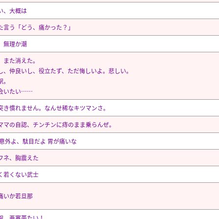
い、大概は
た言う「どう、痛かった？」
、無理か潮
、また消えた。
し、仲良いし、役立たず、ただ悔しいよ。悲しい。
駅。
会いたい……
突き慣れません。なんせ稀なキツマンさ。
ママの自認、チンチンに痔のまま乗らんぜ。
 意外よ、駄目だよ 胃が痛いな
フネ、胸震えた
く若くない武士
痛いか若旦那
架、亜寒帯たい！