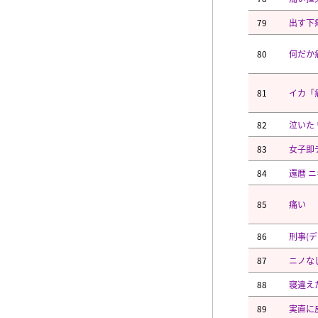
79
出す下
80
何だか
81
イカ「
82
泣いた
83
女子即
84
還暦 ニ
85
痛い
86
刑事(
87
ニノな
88
寝違え
89
実直に