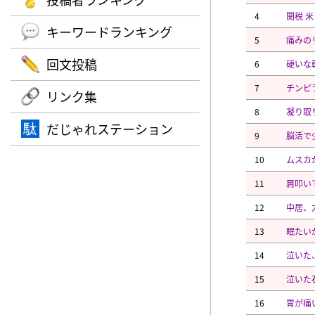
4
関税 
キーワードランキング
5
痛みの
回文投稿
6
硬いな
7
チンピ
リンク集
8
凝り取
だじゃれステーション
9
脳活で
10
ムスカ
11
肩叩い
12
中居、
13
眠たい
14
泣いた
15
泣いた
16
胃が痛