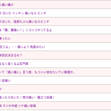
た痛い縄さ
ラ 泣いた インキン 痛いなら ピンチ
ラ泣いた、陰部たぶん痛いならピンチ
矢「腰、腰痛い！」シコシコやってるよ
硬ったい
 庇うよ」・・痛いよう 馬鹿みたい
岸田氏決まるの？
よなく抜くなよ肛門医
いて「痛い痛い」言う者、もういい体位たいてい無理か。
！皮痛い
か
食ったら吐いた！胃が痛い…腹立つ苦痛！
決 マジか中嶋 ツケ痛い惨禍