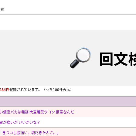
検索
回文
484件
登録されています。
（うち100件表示）
痛い健康バカは義務 大麦若葉ウコン 携帯なんだ
 胃が痛いが いいかいな？
「きついし股痛い、魂尽きたんさ。」