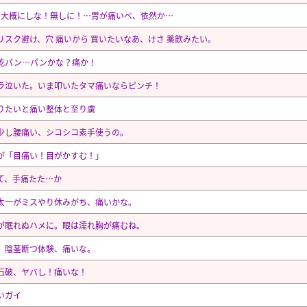
米 大概にしな！無しに！…胃が痛いべ、依然か…
リスク避け、穴 痛いから 買いたいなあ、けさ 薬飲みたい。
乾パン…パンかな？痛か！
ラ泣いた。いま叩いたタマ痛いならピンチ！
りたいと痛い整体と至り虜
少し腰痛い、シコシコ素手使うの。
が「目痛い！目がかすむ！」
て、手痛たた…か
太一がミスやり休みがち、痛いかな。
が眠れぬハメに。眼は濡れ胸が痛むね。
、陰茎断つ体験、痛いな。
石破、ヤバし！痛いな！
いガイ