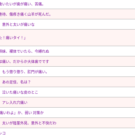
食いたいが歯が痛い、苦痛。
虐待、傷疼き痛く山羊が死んだ。
、意外と太いが痛いな
た！痛いタイ！」
姉妹、裸体でいたら、今縛れぬ
は痛い、だからか大体歯でです
、もう懲り懲り、肛門が痛い。
、あの足伎、名は？
、泣いた痛いな皮のとこ
、アレ入れ穴痛い
 痛いわよ」か、弱い 対策か
、太いが陰茎外見、意外と不快だわ
シコ