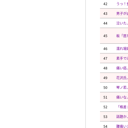
42
うっ！
43
男子が
44
泣いた
45
板「居
46
濡れ場
47
素手で
48
痛い癌
49
花沢氏
50
琴ノ若
51
痛いな
52
「格差
53
話題か
54
腰痛い