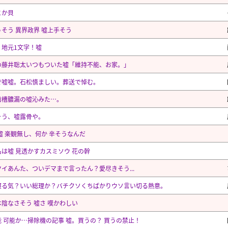
とか貝
そう 異界政界 嘘上手そう
！地元1文字！嘘
の藤井聡太いつもついた嘘「維持不能、お家。」
で嘘嘘。石松慎ましい。葬送で悼む。
歯槽膿漏の嘘沁みた⋯。
そう、嘘露骨や。
嘘 楽観無し、何か 辛そうなんだ
名は嘘 見透かすカスミソウ 花の幹
イあんた、ついデマまで言ったん？愛尽きそう...
寝る気？いい総理か？バチクソくちばかりウソ言い切る熱意。
陰なさそう 嘘さ 嘆かわしい
能 可能か…掃除機の記事 嘘。買うの？ 買うの禁止！