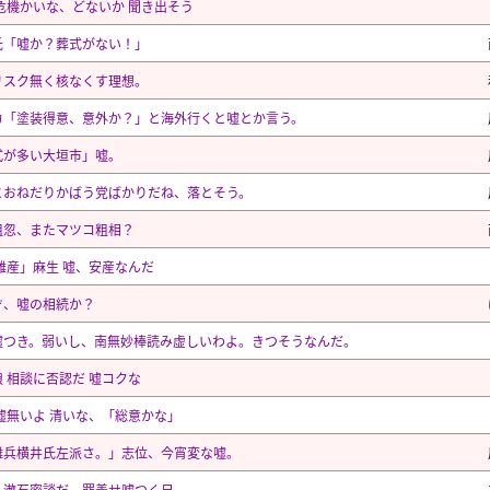
 危機かいな、どないか 聞き出そう
氏「嘘か？葬式がない！」
リスク無く核なくす理想。
カ「塗装得意、意外か？」と海外行くと嘘とか言う。
式が多い大垣市」嘘。
とおねだりかばう党ばかりだね、落とそう。
粗忽、またマツコ粗相？
難産」麻生 嘘、安産なんだ
ぞ、嘘の相続か？
嘘つき。弱いし、南無妙棒読み虚しいわよ。きつそうなんだ。
 相談に否認だ 嘘コクな
嘘無いよ 清いな、「総意かな」
難兵横井氏左派さ。」志位、今宵変な嘘。
、漱石密談だ。罪着せ嘘つく日