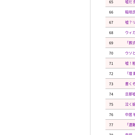
65
嘘だ
66
稲垣
67
嘘？
68
ウィ
69
「葬
70
ウソ
71
嘘！
72
「壇 
73
書く
74
旦那
75
泣く娘
76
中居 
77
「遭
78
卑屈