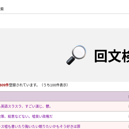
検索
回文
809件
登録されています。
（うち100件表示）
ん英語スラスラ、すごい演じ、鬱。
政策、総意などない。嘘臭い政権だ
キス嘘も書いたり胸いたい眠りたいかもそう好きは罪