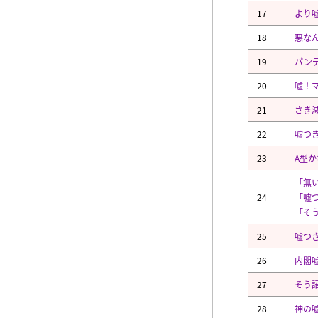
17
より
18
悪な
19
パン
20
嘘！
21
さき
22
嘘つき
23
A型
「無
24
「嘘
「そ
25
嘘つ
26
内閣
27
そう
28
神の