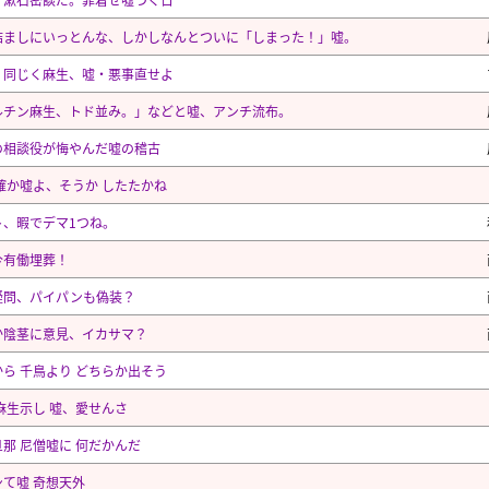
詰ましにいっとんな、しかしなんとついに「しまった！」嘘。
、同じく麻生、嘘・悪事直せよ
ルチン麻生、トド並み。」などと嘘、アンチ流布。
の相談役が悔やんだ嘘の稽古
確か嘘よ、そうか したたかね
ト、暇でデマ1つね。
今有働埋葬！
疑問、パイパンも偽装？
か陰茎に意見、イカサマ？
ら 千鳥より どちらか出そう
麻生示し 嘘、愛せんさ
那 尼僧嘘に 何だかんだ
ンて嘘 奇想天外