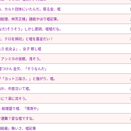
ね、カルト団体にいたんだ。取る金、嘘
期総理、林芳正様」諸紙やはり嘘記事。
(なだ)そうそう」しかし歌詞、嘘嘘だな。
大、テロを掃討」と嘘を露呈だい！
さ 処女よ」、女子 察し嘘
、アンミカの仮眠、浅そう。
嘘つけん 金欠、「そうなんだ」
が「ヨット三段さ。」と強がり、嘘。
内か、中居泣いて嘘。
なに？湯に流そう。
を 総理盛り嘘、「憶測や」
で遭難？変な嘘ですな。
期総裁』無いさ、嘘記事