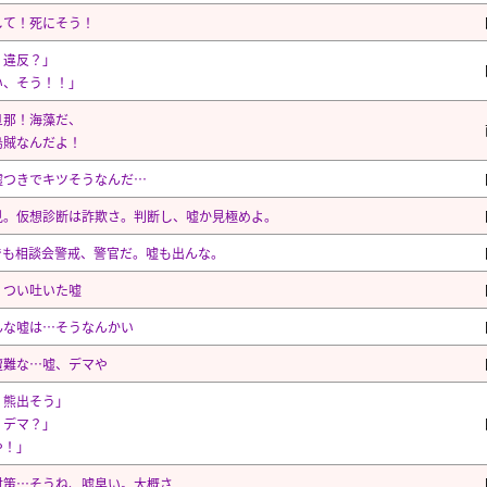
して！死にそう！
！違反？」
い、そう！！」
旦那！海藻だ、
烏賊なんだよ！
嘘つきでキツそうなんだ…
見。仮想診断は詐欺さ。判断し、嘘か見極めよ。
でも相談会警戒、警官だ。嘘も出んな。
。つい吐いた嘘
んな嘘は…そうなんかい
遭難な…嘘、デマや
、熊出そう」
？デマ？」
や！」
対策…そうね、嘘臭い。大概さ