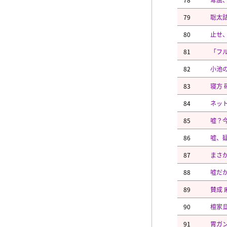
79
聡太
80
止せ
81
「フ
82
小池
83
寝方 
84
ネッ
85
嘘？
86
嘘、
87
まさ
88
嘘だか
89
賛成 
90
檀家旦
91
胃ガ