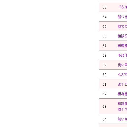
53
『次
54
嘘つ
55
嘘で
56
相談役
57
総理
58
予想
59
良い国
60
なん
61
よ！
62
相場
相談
63
嘘！
64
無いか