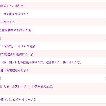
期総統』と、嘘記事
き、ガチ後々がきつそう
ガチが出そう
 遺憾 委員会 悔やんだ嘘
嘘
作「保安官」、あほくさ 嘘よ
で 総理より 嘘出にくいよ
て下策、関テレも相談役が悔やんだ。嘘漏れてん、格下げてんな。
旦那！相場嘘なんだよ！
嘘
聞いたら、カズレーザー、レズから大金だ。
？
嘘 ヤバし石破や そうかいな