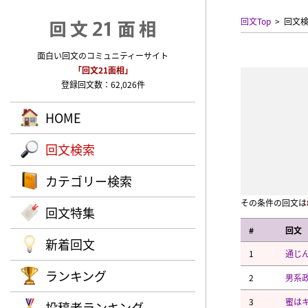
回文Top
回文
面白い回文のコミュニティーサイト
「回文21面相」
登録回文数：62,026件
HOME
回文検索
カテゴリー検索
その条件の回文は
回文特集
#
回文
新着回文
1
通じ
ランキング
2
男系
3
蜜は
投稿者ランキング