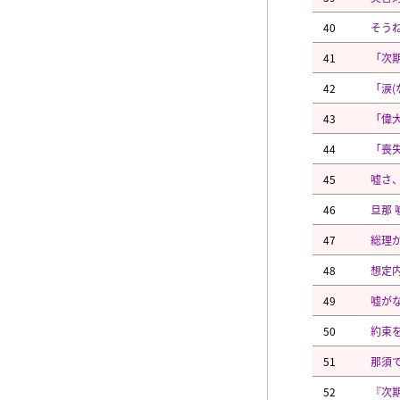
40
そう
41
「次
42
「涙
43
「偉
44
「喪失
45
嘘さ
46
旦那 
47
総理
48
想定
49
嘘が
50
約束
51
那須
52
『次