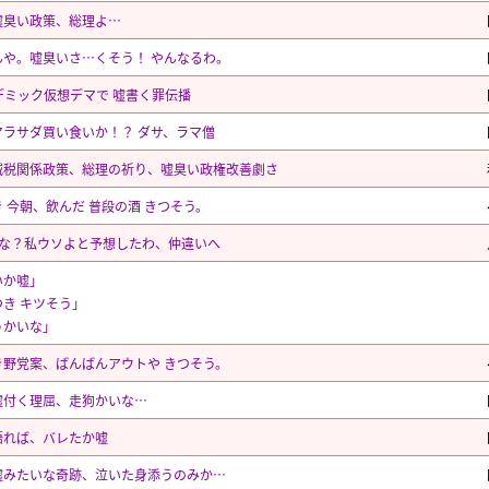
嘘臭い政策、総理よ…
んや。嘘臭いさ…くそう！ やんなるわ。
デミック仮想デマで 嘘書く罪伝播
マラサダ買い食いか！？ ダサ、ラマ僧
減税関係政策、総理の祈り、嘘臭い政権改善劇さ
 今朝、飲んだ 普段の酒 きつそう。
かな？私ウソよと予想したわ、仲違いへ
いか嘘」
つき キツそう」
うかいな」
き野党案、ばんばんアウトや きつそう。
嘘付く理屈、走狗かいな…
語れば、バレたか嘘
嘘みたいな奇跡、泣いた身添うのみか…