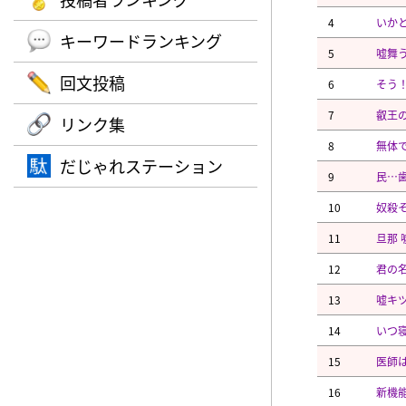
4
いか
キーワードランキング
5
嘘舞う
回文投稿
6
そう
7
叡王
リンク集
8
無体
だじゃれステーション
9
民⋯
10
奴殺
11
旦那 
12
君の
13
嘘キツ
14
いつ
15
医師は
16
新機