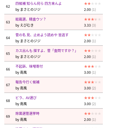
四候補 知らん何ら 四方来んよ
62
by
まさとのジジ
2.00
(1)
総裁選、精査ウソ？
63
by
えびむき
3.33
(3)
菅の名 見、止めよう読めや 皆逃す
64
by
まさとのジジ
2.00
(1)
カス出んも 探すよ、菅「査問ですか？」
65
by
まさとのジジ
2.00
(1)
不起訴、味噌寄付
66
by
南風
3.00
(1)
報告今行く候補
67
by
南風
3.00
(2)
ビラ、AV選び
68
by
南風
3.00
(2)
除菌選管選挙時
69
by
南風
2.00
(1)