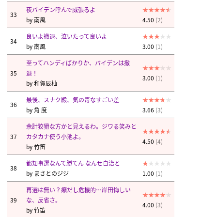
夜バイデン呼んで威張るよ
33
by
南風
4.50
(2)
良いよ撤退、泣いたって良いよ
34
by
南風
3.00
(1)
至ってハンディばかりか、バイデンは撤
35
退！
3.00
(1)
by
和賀辰杣
最後、スナク殿、気の毒なすごい差
36
by
角 度
3.66
(3)
余計狡猾な方かと見えるわ。ジワる笑みと
37
カタカナ使う小池よ。
4.50
(4)
by
竹笛
都知事選なんて勝てん なんせ自治と
38
by
まさとのジジ
1.00
(1)
再選は無い？癪だし危機的…岸田悔しい
39
な、反省さ。
4.00
(3)
by
竹笛