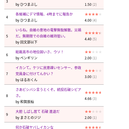
3
by
ひつまぶし
1.50
(2)
各候補にデマ情報、4時までに報告か
4
by
ひつまぶし
4.00
(4)
いらね。自維の意地の電撃無駄解散。災禍
5
だ。無期限での自維の維持狙い。
4.40
(5)
by
回文部以下
総裁高市の地位固いさ、ウソ！
6
by
ペンギリン
2.00
(1)
イカンて。ケツに民意疎いセンサー、参政
7
党員身に付けてんかい？
3.00
(1)
by
はるおくん
さあビシバシ言うとくぞ。続投石破シビア
8
さ。
4.66
(3)
by
和賀辰杣
大胆 しばし居て 石破 進退だ
9
by
まさとのジジ
2.00
(1)
何か石破ヤバしイカンな