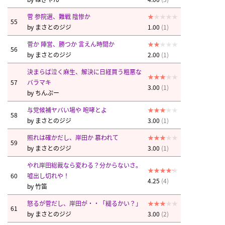
菅 参院選、難戦 陰惨か
55
by
まさとのジジ
1.00
(1)
菅か 陣営、勝つか 言えん時間か
56
by
まさとのジジ
2.00
(1)
決まらば泣く麻生、解決に日経買う粗悪な
57
バラマキ
3.00
(1)
by
ちんぷー
与党候補ヤバい場や 咆哮とよ
58
by
まさとのジジ
3.00
(1)
照れは確かだし、岸田か 慕われて
59
by
まさとのジジ
3.00
(1)
やれ岸田総裁なら変わる？分からないさ。
60
嘘出し切れや！
4.25
(4)
by
竹笛
怒るが菅だし、岸田が・・「縋るかい？」
61
by
まさとのジジ
3.00
(2)