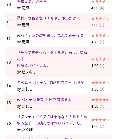
除菌せよ、選挙時
70
by
南風
4.00
(4)
語れ、気取るなドナルド、キレたか？
71
by
南風
3.00
(1)
夜バイデンの敵も来て、飲んで威張るよ
72
by
南風
4.25
(4)
「呼んで威張るな！ドナルド、もう、戻る
な！！」
73
怒鳴るバイデンよ。
4.00
(4)
by
ピノキオ
勝ち奪る バイデン 接戦で 威張る 土地か
74
by
まじこ
3.66
(3)
夜 バイデン陣営 円陣で 威張るよ
75
by
まじこ
4.50
(4)
「ダンディバイクには乗るなドナルド！気
76
取るな！」怒鳴るのは憎いバイデンだ。
4.00
(2)
by
たくぼ