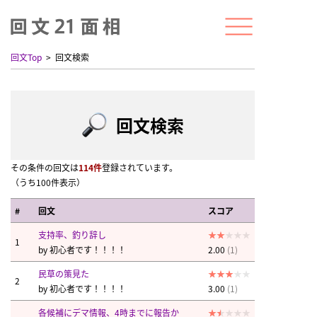
回文Top
回文検索
回文検索
その条件の回文は
114件
登録されています。
（うち100件表示）
#
回文
スコア
支持率、釣り辞し
1
by
初心者です！！！！
2.00
(1)
民草の策見た
2
by
初心者です！！！！
3.00
(1)
各候補にデマ情報、4時までに報告か