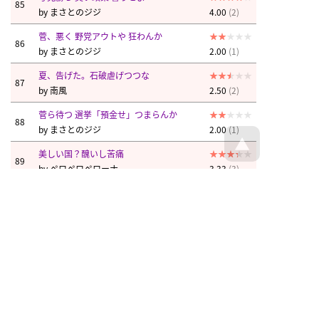
85
by
まさとのジジ
4.00
(2)
菅、悪く 野党アウトや 狂わんか
86
by
まさとのジジ
2.00
(1)
夏、告げた。石破虐げつつな
87
by
南風
2.50
(2)
菅ら待つ 選挙「預金せ」つまらんか
88
by
まさとのジジ
2.00
(1)
美しい国？醜いし苦痛
89
by
ペロペロペローナ
3.33
(3)
宜しく小池に報告 各候補に警告しろよ
90
by
まじこ
4.20
(5)
改憲前傾か
91
by
カリーニン
3.00
(1)
理念、真似真似 マンネリ
92
by
やますみ
3.50
(2)
改選厳正か？
93