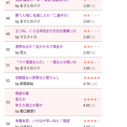
47
by
まさとのジジ
1.00
(1)
勝てん場に 私推したわ「二番手か」
48
by
まさとのジジ
2.00
(1)
立つね。くさる岸田まだ仕切る策練った
49
by
マエストロ
2.00
(1)
選挙出るか？金かかるで預金せ
50
by
空ん
2.50
(2)
「ワイ落選なんだ」・・壇なんせ暗いわ
51
by
まさとのジジ
3.00
(2)
信頼度ない県警など要らんし
52
by
和賀辰杣
4.76
(13)
格差の毒
答えか
53
栄えた国土の策か
4.00
(1)
by
悪口厳禁‼︎
有働本音、いやはや早いねん！報道
54
by
はぎやん
4.00
(3)