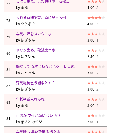
しばし嫌気、また負けや、石破氏
77
by
南風
4.00
(5)
入れる意味認識、真に見入る例
78
by
ツケボウ
4.00
(3)
与党、滓をスカウトよ
79
by
はぎやん
3.00
(1)
サリン集め、破滅案里さ
80
by
はぎやん
2.50
(2)
鵺だって 野次と駄々とじゃ 手伝えぬ
81
by
さっちん
3.00
(2)
野党総統乞う闘争とや？
82
by
はぎやん
3.00
(2)
年齢判断入れんね
83
by
南風
3.00
(2)
再選か ワイが願いは 歓声さ
84
by
まさとのジジ
2.00
(1)
与党勝ち 臭い政策 誓うとよ