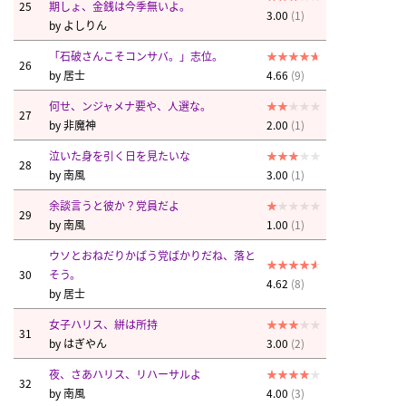
25
期しょ、金銭は今季無いよ。
3.00
(1)
by
よしりん
「石破さんこそコンサバ。」志位。
26
by
居士
4.66
(9)
何せ、ンジャメナ要や、人選な。
27
by
非魔神
2.00
(1)
泣いた身を引く日を見たいな
28
by
南風
3.00
(1)
余談言うと彼か？党員だよ
29
by
南風
1.00
(1)
ウソとおねだりかばう党ばかりだね、落と
30
そう。
4.62
(8)
by
居士
女子ハリス、絣は所持
31
by
はぎやん
3.00
(2)
夜、さあハリス、リハーサルよ
32
by
南風
4.00
(3)