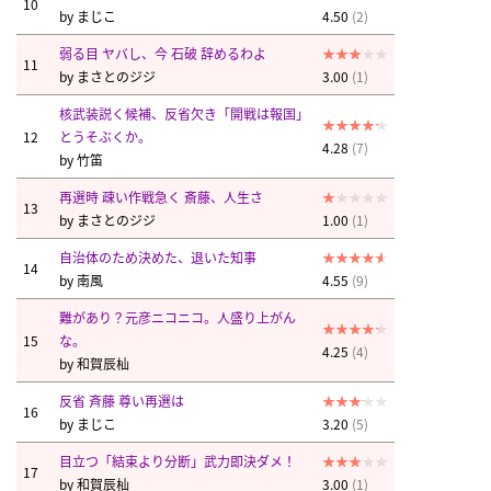
10
by
まじこ
4.50
(2)
弱る目 ヤバし、今 石破 辞めるわよ
11
by
まさとのジジ
3.00
(1)
核武装説く候補、反省欠き「開戦は報国」
12
とうそぶくか。
4.28
(7)
by
竹笛
再選時 疎い作戦急く 斎藤、人生さ
13
by
まさとのジジ
1.00
(1)
自治体のため決めた、退いた知事
14
by
南風
4.55
(9)
難があり？元彦ニコニコ。人盛り上がん
15
な。
4.25
(4)
by
和賀辰杣
反省 斉藤 尊い再選は
16
by
まじこ
3.20
(5)
目立つ「結束より分断」武力即決ダメ！
17
by
和賀辰杣
3.00
(1)