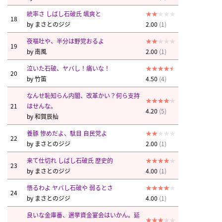
統率さ しばし石破氏 颯爽と
18
by
まさとのジジ
2.00
(1)
夜嘔吐や、半分は野党おるよ
19
by
南風
2.00
(1)
泣いた石破、ヤバし！痛いな！
20
by
竹笛
4.50
(4)
なんせ恥知らん内閣、改革かい？何ら支持
21
はせんな。
4.20
(5)
by
和賀辰杣
養豚 惨めだよ、駄目 自民党よ
22
by
まさとのジジ
2.00
(1)
来て仕切れ しばし石破氏 歴史的
23
by
まさとのジジ
4.00
(1)
悟るわよ ヤバし石破や 弱るとさ
24
by
まさとのジジ
4.00
(1)
良いな金庫番、選挙資金宴会はいかん。延