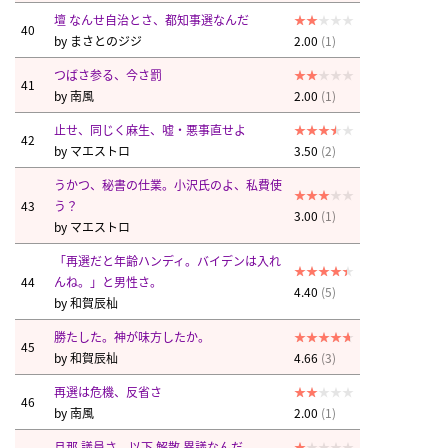
壇 なんせ自治とさ、都知事選なんだ
40
by
まさとのジジ
2.00
(1)
つばさ参る、今さ罰
41
by
南風
2.00
(1)
止せ、同じく麻生、嘘・悪事直せよ
42
by
マエストロ
3.50
(2)
うかつ、秘書の仕業。小沢氏のよ、私費使
43
う？
3.00
(1)
by
マエストロ
「再選だと年齢ハンディ。バイデンは入れ
44
んね。」と男性さ。
4.40
(5)
by
和賀辰杣
勝たした。神が味方したか。
45
by
和賀辰杣
4.66
(3)
再選は危機、反省さ
46
by
南風
2.00
(1)
旦那 議員さ、以下 解散 異議なんだ