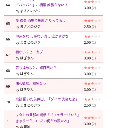
64
「バイバイ」、相葉 威張らないさ
3.00
(2)
by
まさとのジジ
夜 鉄矢 酒場で馬鹿さ やってるよ
65
by
まさとのジジ
2.50
(2)
中州かな しがない流し 泣かすかな
66
by
まさとのジジ
2.00
(1)
初かい？ピーカブー
67
by
はぎやん
3.00
(1)
肩も揉めよと、嫁百田か？
68
by
はぎやん
3.00
(1)
浦和歓談、檀家笑う
69
by
はぎやん
3.00
(1)
余談 聞いた矢井田、「ダイヤ 大金だよ」
70
by
まさとのジジ
2.50
(2)
ワタミの旦那の談話「『フェラーリや！』
71
きゃりーら、F1だの何だの観たわ」
3.00
(2)
by
非魔神