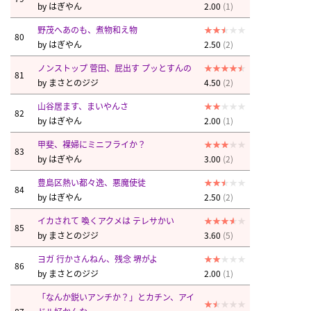
by
はぎやん
2.00
(1)
野茂へあのも、煮物和え物
80
by
はぎやん
2.50
(2)
ノンストップ 菅田、屁出す プッとすんの
81
by
まさとのジジ
4.50
(2)
山谷居ます、まいやんさ
82
by
はぎやん
2.00
(1)
甲斐、裸婦にミニフライか？
83
by
はぎやん
3.00
(2)
豊島区熱い都々逸、悪魔使徒
84
by
はぎやん
2.50
(2)
イカされて 喚くアクメは テレサかい
85
by
まさとのジジ
3.60
(5)
ヨガ 行かさんねん、残念 堺がよ
86
by
まさとのジジ
2.00
(1)
「なんか鋭いアンチか？」とカチン、アイ