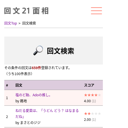
回文Top
回文検索
回文検索
その条件の回文は
659件
登録されています。
（うち100件表示）
#
回文
スコア
塩のど飴、Adoの推し。
1
by
路地
4.00
(1)
ねだる愛菜は、「うどん どう？ はなまる
2
だね」
2.00
(1)
by
まさとのジジ