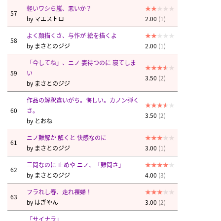
軽いワシら嵐、悪いか？
57
by
マエストロ
2.00
(1)
よく顔描くさ、与作が 絵を描くよ
58
by
まさとのジジ
2.00
(1)
「今してね」、ニノ 妻待つのに 寝てしま
59
い
3.50
(2)
by
まさとのジジ
作品の解釈違いがち。悔しい。カノン弾く
60
さ。
3.50
(2)
by
とおね
ニノ難解か 解くと 快感なのに
61
by
まさとのジジ
3.00
(1)
三問なのに 止めや ニノ、「難問さ」
62
by
まさとのジジ
4.00
(3)
フラれし春、走れ裸婦！
63
by
はぎやん
3.00
(2)
「サイナラ」