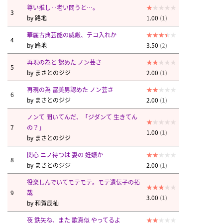
尊い推し‥老い問うと…。
3
by
路地
1.00
(1)
華麗古典芸能の威厳、テコ入れか
4
by
路地
3.50
(2)
再現の為と 認めた ノン芸さ
5
by
まさとのジジ
2.00
(1)
再現の為 冨美男認めた ノン芸さ
6
by
まさとのジジ
2.00
(1)
ノンて 聞いてんだ、「ジダンて 生きてん
7
の？」
1.00
(1)
by
まさとのジジ
関心 ニノ待つは 妻の 妊娠か
8
by
まさとのジジ
2.00
(1)
役楽しんでいてモテモテ。モテ遺伝子の拓
9
哉
3.00
(1)
by
和賀辰杣
夜 鉄矢ね、また 歌真似 やってるよ