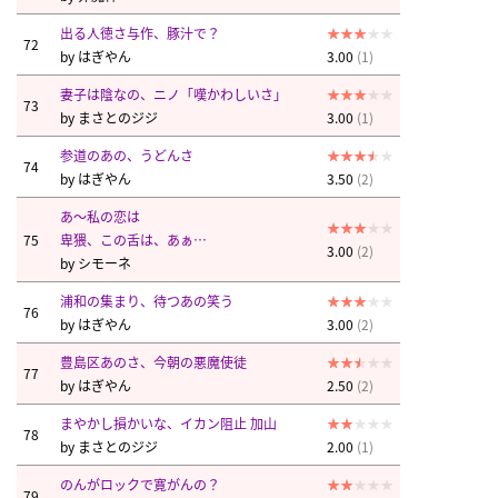
出る人徳さ与作、豚汁で？
72
by
はぎやん
3.00
(1)
妻子は陰なの、ニノ「嘆かわしいさ」
73
by
まさとのジジ
3.00
(1)
参道のあの、うどんさ
74
by
はぎやん
3.50
(2)
あ～私の恋は
75
卑猥、この舌は、あぁ…
3.00
(2)
by
シモーネ
浦和の集まり、待つあの笑う
76
by
はぎやん
3.00
(2)
豊島区あのさ、今朝の悪魔使徒
77
by
はぎやん
2.50
(2)
まやかし損かいな、イカン阻止 加山
78
by
まさとのジジ
2.00
(1)
のんがロックで寛がんの？
79