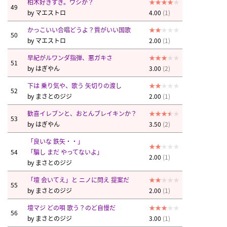
柏木好きすぎ。ワシか？
49
by
マエストロ
4.00
(1)
かっこいい合唱どうよ？質がいい国歌
50
by
マエストロ
2.00
(1)
早紀がルワンダ指弾、悪ガキさ
51
by
はぎやん
3.00
(2)
下は 乗り気や、歌う 矢切りの渡し
52
by
まさとのジジ
2.00
(1)
歓喜イレブンと、おとんブレイキンか？
53
by
はぎやん
3.50
(2)
「良いな 鉄矢・・」
54
「騙し まだ やってないよ」
2.00
(1)
by
まさとのジジ
「壇 会いてえ」と ニノに問え 提案だ
55
by
まさとのジジ
2.00
(1)
壇マジ どの唄 歌う？のど自慢だ
56
by
まさとのジジ
3.00
(1)