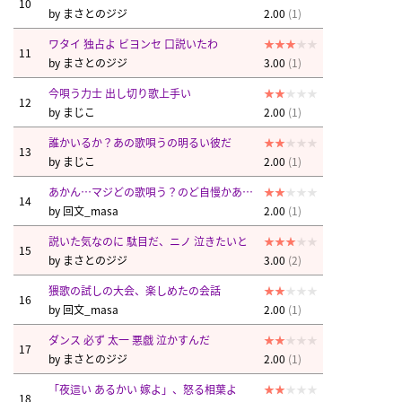
10
by
まさとのジジ
2.00
(1)
ワタイ 独占よ ビヨンセ 口説いたわ
11
by
まさとのジジ
3.00
(1)
今唄う力士 出し切り歌上手い
12
by
まじこ
2.00
(1)
誰かいるか？あの歌唄うの明るい彼だ
13
by
まじこ
2.00
(1)
あかん…マジどの歌唄う？のど自慢かあ…
14
by
回文_masa
2.00
(1)
説いた気なのに 駄目だ、ニノ 泣きたいと
15
by
まさとのジジ
3.00
(2)
猥歌の試しの大会、楽しめたの会話
16
by
回文_masa
2.00
(1)
ダンス 必ず 太一 悪戯 泣かすんだ
17
by
まさとのジジ
2.00
(1)
「夜這い あるかい 嫁よ」、怒る相葉よ
18