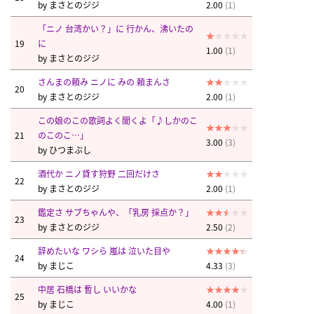
by
まさとのジジ
2.00
(1)
「ニノ 台湾かい？」に 行かん、沸いたの
19
に
1.00
(1)
by
まさとのジジ
さんまの頼み ニノに みの 頼まんさ
20
by
まさとのジジ
2.00
(1)
この娘のこの歌詞よく聞くよ「♪しかのこ
21
のこのこ…」
3.00
(3)
by
ひつまぶし
酒代か ニノ貸す狩野 二回だけさ
22
by
まさとのジジ
2.00
(1)
鑑定さ サブちゃんや、「乳房 採点か？」
23
by
まさとのジジ
2.50
(2)
辞めたいな ワシら 嵐は 泣いた目や
24
by
まじこ
4.33
(3)
中居 石橋は 暫し いいかな
25
by
まじこ
4.00
(1)