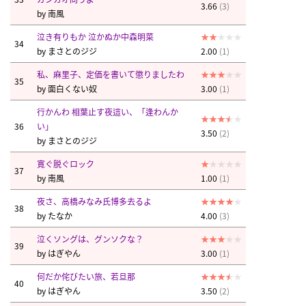
3.66
(3)
by
南風
泣き有りもか 泣かぬか中森明菜
34
by
まさとのジジ
2.00
(1)
私、麻里子、定価を書いて懲りましたわ
35
by
面白くない奴
3.00
(1)
行かんわ 相葉止す夜這い、「逢わんか
36
い」
3.50
(2)
by
まさとのジジ
寛ぐ脱ぐロック
37
by
南風
1.00
(1)
夜さ、高橋みなみ氏博多去るよ
38
by
たなか
4.00
(3)
泣くソングは、グンソクな？
39
by
はぎやん
3.00
(1)
何だか侘びたい旅、若旦那
40
by
はぎやん
3.50
(2)