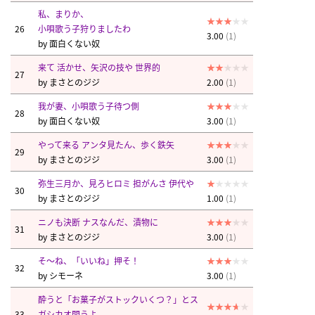
私、まりか、
26
小唄歌う子狩りましたわ
3.00
(1)
by
面白くない奴
来て 活かせ、矢沢の技や 世界的
27
by
まさとのジジ
2.00
(1)
我が妻、小唄歌う子待つ側
28
by
面白くない奴
3.00
(1)
やって来る アンタ見たん、歩く鉄矢
29
by
まさとのジジ
3.00
(1)
弥生三月か、見ろヒロミ 担がんさ 伊代や
30
by
まさとのジジ
1.00
(1)
ニノも決断 ナスなんだ、漬物に
31
by
まさとのジジ
3.00
(1)
そ～ね、「いいね」押そ！
32
by
シモーネ
3.00
(1)
酔うと「お菓子がストックいくつ？」とス
33
ガシカオ問うよ