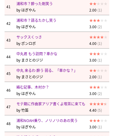
浦和市？酔った剛笑う
41
by
はぎやん
2.00
(1)
浦和市？語るたかし笑う
42
by
はぎやん
3.00
(2)
サックスくっさ
43
by
ポンロボ
4.00
(1)
中丸君 もう訪問？車かな
44
by
まさとのジジ
3.00
(1)
中丸 来るわ 酔う 弱る、「車かな？」
45
by
まさとのジジ
2.00
(1)
絡む記事、木村か？
46
by
はぎやん
3.00
(2)
モテ期に作曲家アリア書くよ喫茶に来ても
47
by
竹笛
4.40
(5)
浦和NOAH乗り、ノリノリのあの笑う
48
by
はぎやん
3.00
(1)