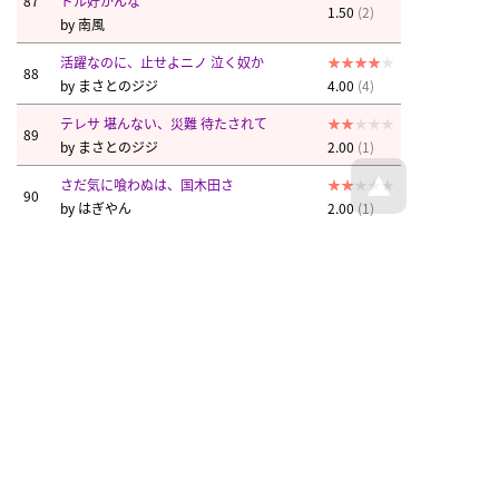
87
ドル好かんな
1.50
(2)
by
南風
活躍なのに、止せよニノ 泣く奴か
88
by
まさとのジジ
4.00
(4)
テレサ 堪んない、災難 待たされて
89
by
まさとのジジ
2.00
(1)
さだ気に喰わぬは、国木田さ
90
by
はぎやん
2.00
(1)
まさとのジジ
南風
まさとのジジ
和賀辰杣