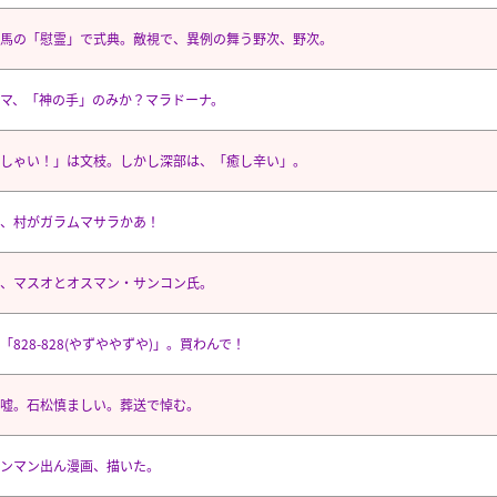
馬の「慰霊」で式典。敵視で、異例の舞う野次、野次。
マ、「神の手」のみか？マラドーナ。
しゃい！」は文枝。しかし深部は、「癒し辛い」。
、村がガラムマサラかあ！
、マスオとオスマン・サンコン氏。
「828-828(やずややずや)」。買わんで！
嘘。石松慎ましい。葬送で悼む。
ンマン出ん漫画、描いた。