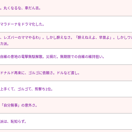
。丸くなるな、車だん吉。
マラドーナをドラマ化した。
で、レズバーのママやるわ」。しかし酔えなさ。「酔えねえよ、早苗よ」。しかしワ
カ派。
自維の意地の電撃無駄解散。災禍だ。無期限での自維の維持狙い。
ドナルド再来に、ゴルゴに依頼さ。ドルなど渡し。
上手くて、ゴルゴて、熊撃ち1位。
「自分無事」の意外さ。
派は、恥知らず。