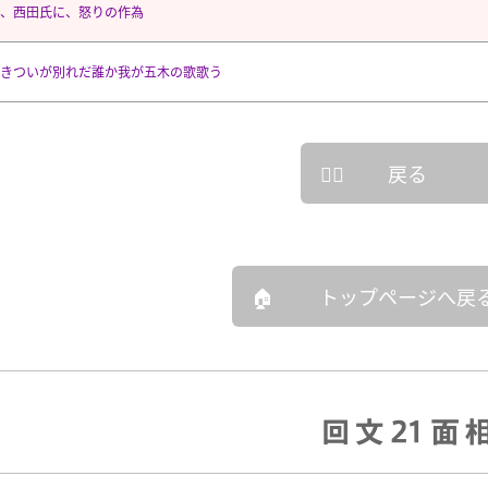
、西田氏に、怒りの作為
きついが別れだ誰か我が五木の歌歌う
戻る
トップページへ戻