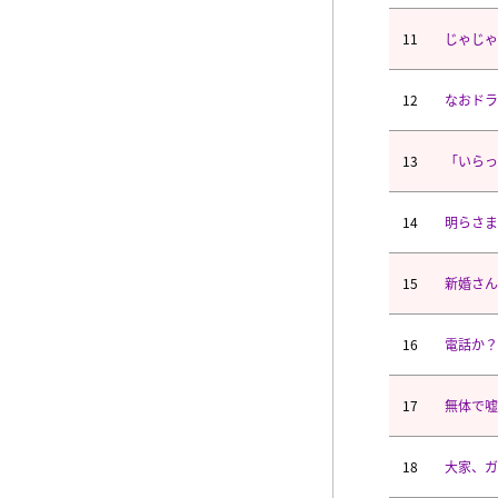
11
じゃじゃ
12
なおドラ
13
「いらっ
14
明らさま
15
新婚さん
16
電話か？
17
無体で嘘
18
大家、ガ