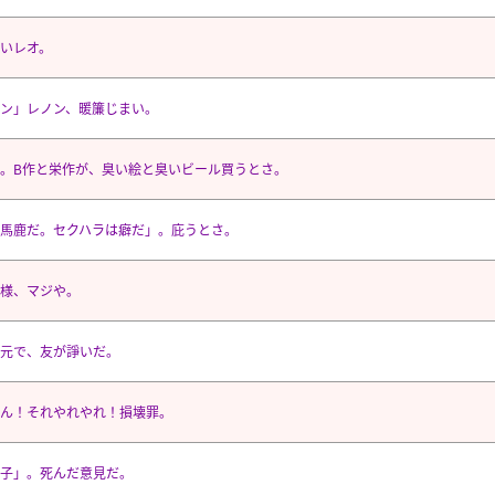
いレオ。
ン」レノン、暖簾じまい。
。B作と栄作が、臭い絵と臭いビール買うとさ。
馬鹿だ。セクハラは癖だ」。庇うとさ。
様、マジや。
元で、友が諍いだ。
ん！それやれやれ！損壊罪。
子」。死んだ意見だ。