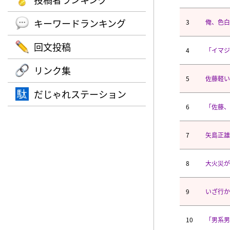
キーワードランキング
3
俺、色白
回文投稿
4
「イマジ
リンク集
5
佐藤軽い
だじゃれステーション
6
「佐藤、
7
矢島正雄
8
大火災が
9
いざ行か
10
「男系男