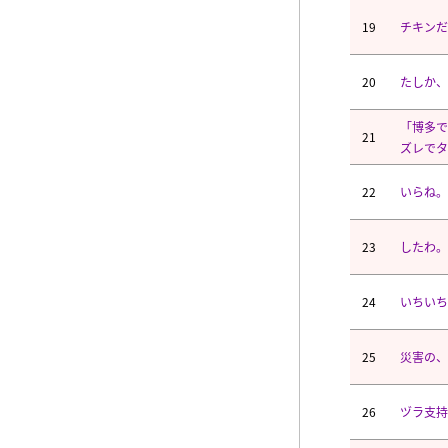
19
チキンだ
20
たしか、
「博多
21
ズレでタ
22
いらね。
23
したわ。
24
いちいち
25
災害の、
26
ヅラ支持