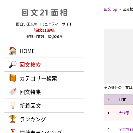
回文Top
回文
面白い回文のコミュニティーサイト
「回文21面相」
登録回文数：62,026件
HOME
回文検索
カテゴリー検索
その条件の回文は
回文特集
#
回文
新着回文
1
大惨事、
ランキング
2
全世界狙
投稿者ランキング