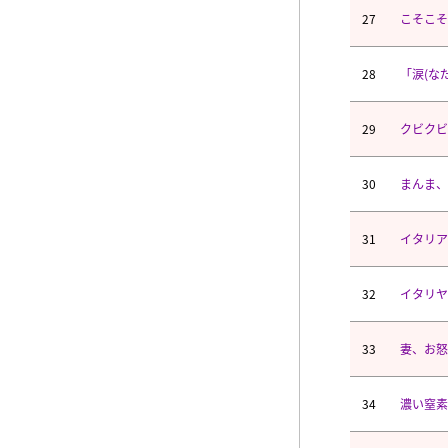
27
こそこそ
28
「涙(な
29
クビクビ
30
まんま、
31
イタリア
32
イタリヤ
33
妻、お怒
34
濃い窒素