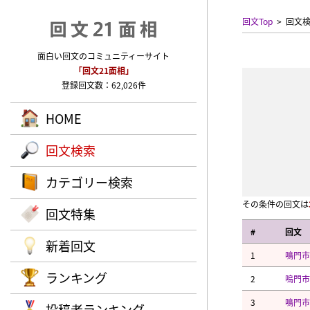
回文Top
回文
面白い回文のコミュニティーサイト
「回文21面相」
登録回文数：62,026件
HOME
回文検索
カテゴリー検索
その条件の回文は
回文特集
#
回文
新着回文
1
鳴門市
ランキング
2
鳴門市
3
鳴門市
投稿者ランキング