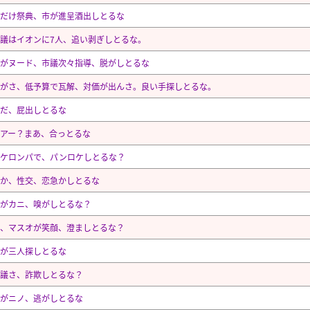
だけ祭典、市が進呈酒出しとるな
議はイオンに7人、追い剥ぎしとるな。
がヌード、市議次々指導、脱がしとるな
がさ、低予算で瓦解、対価が出んさ。良い手探しとるな。
だ、屁出しとるな
アー？まあ、合っとるな
市ケロンパで、パンロケしとるな？
か、性交、恋急かしとるな
がカニ、嗅がしとるな？
、マスオが笑顔、澄ましとるな？
が三人探しとるな
議さ、詐欺しとるな？
がニノ、逃がしとるな