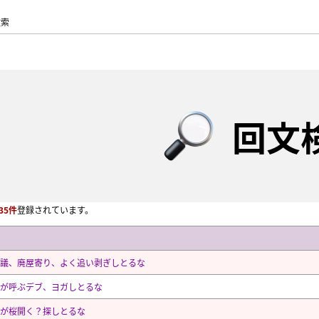
検索
回文
35件
登録されています。
議、廃屋寄り、よく追い剥ぎしとるな
が呼ぶデブ、ヨガしとるな
が桜開く？探しとるな