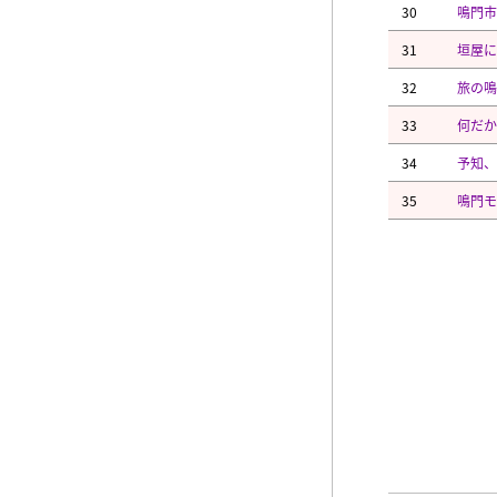
30
鳴門市
31
垣屋に
32
旅の鳴
33
何だか
34
予知、
35
鳴門モ