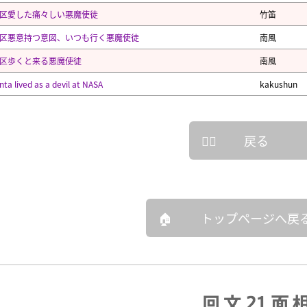
区愛した痛々しい悪魔使徒
竹笛
区悪意持つ意図、いつも行く悪魔使徒
南風
区歩くと来る悪魔使徒
南風
nta lived as a devil at NASA
kakushun
戻る
トップページへ戻