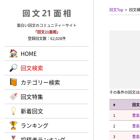
回文Top
回文
面白い回文のコミュニティーサイト
「回文21面相」
登録回文数：62,028件
HOME
回文検索
カテゴリー検索
その条件の回文は
回文特集
#
回文
新着回文
1
豊島
ランキング
2
豊島
3
豊島
投稿者ランキング