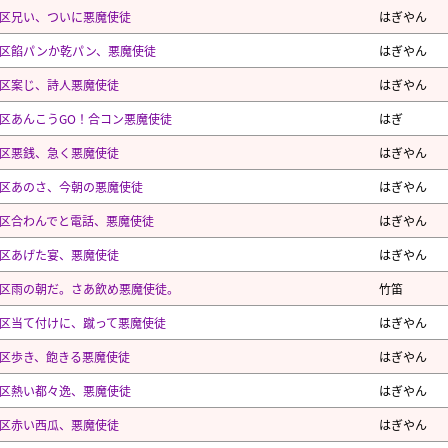
区兄い、ついに悪魔使徒
はぎやん
区餡パンか乾パン、悪魔使徒
はぎやん
区案じ、詩人悪魔使徒
はぎやん
区あんこうGO！合コン悪魔使徒
はぎ
区悪銭、急く悪魔使徒
はぎやん
区あのさ、今朝の悪魔使徒
はぎやん
区合わんでと電話、悪魔使徒
はぎやん
区あげた宴、悪魔使徒
はぎやん
区雨の朝だ。さあ飲め悪魔使徒。
竹笛
区当て付けに、蹴って悪魔使徒
はぎやん
区歩き、飽きる悪魔使徒
はぎやん
区熱い都々逸、悪魔使徒
はぎやん
区赤い西瓜、悪魔使徒
はぎやん