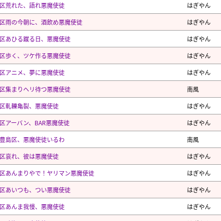
区荒れた、語れ悪魔使徒
はぎやん
区雨の今朝に、酒飲め悪魔使徒
はぎやん
区あひる蹴る日、悪魔使徒
はぎやん
区歩く、ツケ作る悪魔使徒
はぎやん
区アニメ、夢に悪魔使徒
はぎやん
区集まりヘリ待つ悪魔使徒
南風
区軋轢亀裂、悪魔使徒
はぎやん
区アーバン、BAR悪魔使徒
はぎやん
豊島区、悪魔使徒いるわ
南風
区哀れ、彼は悪魔使徒
はぎやん
区あんまりやで！ヤリマン悪魔使徒
はぎやん
区あいつも、つい悪魔使徒
はぎやん
区あんま我慢、悪魔使徒
はぎやん