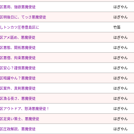
区悪用、強欲悪魔使徒
はぎやん
区明後日に、てっさ悪魔使徒
はぎやん
しトンカツ圧巻豊島区に
竹笛
区アメ舐め、悪魔使徒
はぎやん
区悪態、開拓悪魔使徒
はぎやん
区悪僧、拘束悪魔使徒
はぎやん
区安心？謹慎悪魔使徒
はぎやん
区暗躍やん？悪魔使徒
はぎやん
区案件、真剣悪魔使徒
はぎやん
区漁る夜さ、悪魔使徒
はぎやん
区アウトドア、怒涛悪魔使徒！
はぎやん
区足臭い策士、悪魔使徒
はぎやん
区圧政解説、悪魔使徒
はぎやん