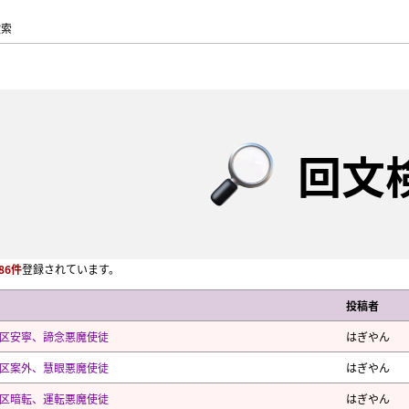
検索
回文
86件
登録されています。
投稿者
区安寧、諦念悪魔使徒
はぎやん
区案外、慧眼悪魔使徒
はぎやん
区暗転、運転悪魔使徒
はぎやん