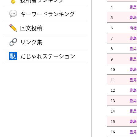
4
豊島
キーワードランキング
5
豊島
回文投稿
6
肉増
7
豊島
リンク集
8
豊島
だじゃれステーション
9
豊島
10
豊島
11
豊島
12
豊島
13
豊島
14
豊島
15
豊島
16
豊島