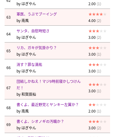
62
by
はぎやん
2.00
(1)
軍医、うぶでブーイング
63
by
南風
4.00
(2)
サンタ、自慰時短さ
64
by
はぎやん
3.00
(2)
リカ、ガキが気掛かり？
65
by
はぎやん
3.00
(1)
消す？罪な満祐
66
by
はぎやん
3.00
(1)
団結しかねえ！マジ9時前寝かしつけん
67
だ！
3.00
(1)
by
和賀辰杣
書くよ、最近野党とヤンキー左翼か？
68
by
南風
2.00
(1)
書くよ、シオノギの汚職か？
69
by
はぎやん
3.00
(2)