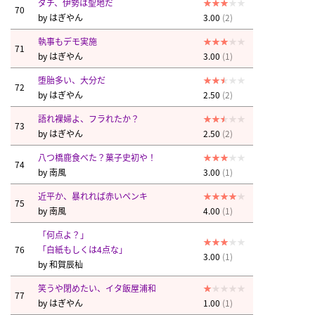
ダチ、伊勢は聖地だ
70
by
はぎやん
3.00
(2)
執事もデモ実施
71
by
はぎやん
3.00
(1)
堕胎多い、大分だ
72
by
はぎやん
2.50
(2)
語れ裸婦よ、フラれたか？
73
by
はぎやん
2.50
(2)
八つ橋鹿食べた？菓子史初や！
74
by
南風
3.00
(1)
近平か、暴れれば赤いペンキ
75
by
南風
4.00
(1)
「何点よ？」
76
「白紙もしくは4点な」
3.00
(1)
by
和賀辰杣
笑うや閉めたい、イタ飯屋浦和
77
by
はぎやん
1.00
(1)