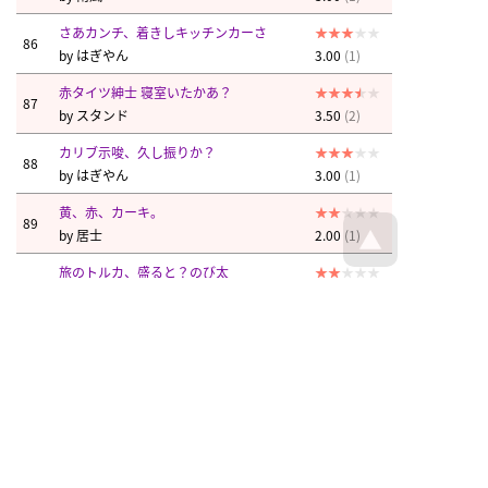
さあカンチ、着きしキッチンカーさ
86
by
はぎやん
3.00
(1)
赤タイツ紳士 寝室いたかあ？
87
by
スタンド
3.50
(2)
カリブ示唆、久し振りか？
88
by
はぎやん
3.00
(1)
黄、赤、カーキ。
89
by
居士
2.00
(1)
旅のトルカ、盛ると？のび太
90
by
はぎやん
2.00
(1)
南風
はぎやん