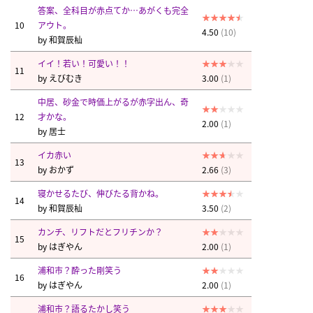
答案、全科目が赤点てか…あがくも完全
10
アウト。
4.50
(10)
by
和賀辰杣
イイ！若い！可愛い！！
11
by
えびむき
3.00
(1)
中居、砂金で時価上がるが赤字出ん、奇
12
才かな。
2.00
(1)
by
居士
イカ赤い
13
by
おかず
2.66
(3)
寝かせるたび、伸びたる背かね。
14
by
和賀辰杣
3.50
(2)
カンチ、リフトだとフリチンか？
15
by
はぎやん
2.00
(1)
浦和市？酔った剛笑う
16
by
はぎやん
2.00
(1)
浦和市？語るたかし笑う