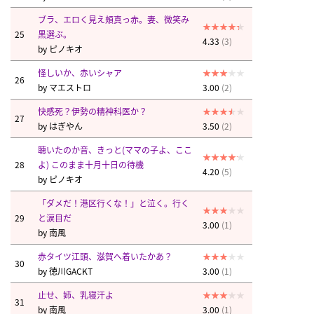
ブラ、エロく見え頬真っ赤。妻、微笑み
25
黒選ぶ。
4.33
(3)
by
ピノキオ
怪しいか、赤いシャア
26
by
マエストロ
3.00
(2)
快感死？伊勢の精神科医か？
27
by
はぎやん
3.50
(2)
聴いたのか音、きっと(ママの子よ、ここ
28
よ) このまま十月十日の待機
4.20
(5)
by
ピノキオ
「ダメだ！港区行くな！」と泣く。行く
29
と涙目だ
3.00
(1)
by
南風
赤タイツ江頭、滋賀へ着いたかあ？
30
by
徳川GACKT
3.00
(1)
止せ、姉、乳寝汗よ
31
by
南風
3.00
(1)