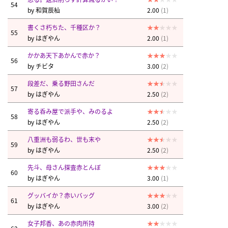
54
by
和賀辰杣
2.00
(1)
書くさ朽ちた、千種区か？
55
by
はぎやん
2.00
(1)
かかあ天下あかんで赤か？
56
by
チビタ
3.00
(2)
段差だ、乗る野田さんだ
57
by
はぎやん
2.50
(2)
寄る呑み屋で派手や、みのるよ
58
by
はぎやん
2.50
(2)
八重洲も弱るわ、世も末や
59
by
はぎやん
2.50
(2)
先斗、母さん探査赤とんぼ
60
by
はぎやん
3.00
(1)
グッバイか？赤いバッグ
61
by
はぎやん
3.00
(2)
女子邦香、あの赤肉所持