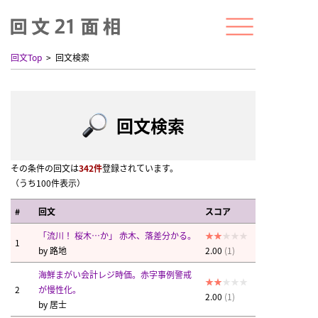
回文Top
回文検索
回文検索
その条件の回文は
342件
登録されています。
（うち100件表示）
#
回文
スコア
「流川！ 桜木…か」 赤木、落差分かる。
1
by
路地
2.00
(1)
海鮮まがい会計レジ時価。赤字事例警戒
2
が慢性化。
2.00
(1)
by
居士