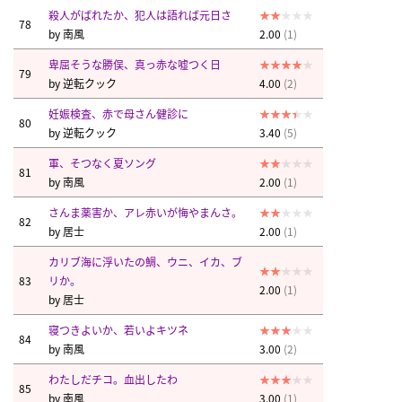
殺人がばれたか、犯人は語れば元日さ
78
by
南風
2.00
(1)
卑屈そうな勝俣、真っ赤な嘘つく日
79
by
逆転クック
4.00
(2)
妊娠検査、赤で母さん健診に
80
by
逆転クック
3.40
(5)
軍、そつなく夏ソング
81
by
南風
2.00
(1)
さんま薬害か、アレ赤いが悔やまんさ。
82
by
居士
2.00
(1)
カリブ海に浮いたの鯛、ウニ、イカ、ブ
83
リか。
2.00
(1)
by
居士
寝つきよいか、若いよキツネ
84
by
南風
3.00
(2)
わたしだチコ。血出したわ
85
by
南風
3.00
(1)