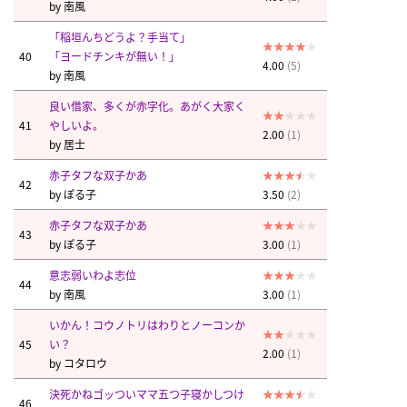
by
南風
「稲垣んちどうよ？手当て」
40
「ヨードチンキが無い！」
4.00
(5)
by
南風
良い借家、多くが赤字化。あがく大家く
41
やしいよ。
2.00
(1)
by
居士
赤子タフな双子かあ
42
by
ぽる子
3.50
(2)
赤子タフな双子かあ
43
by
ぽる子
3.00
(1)
意志弱いわよ志位
44
by
南風
3.00
(1)
いかん！コウノトリはわりとノーコンか
45
い？
2.00
(1)
by
コタロウ
決死かねゴッついママ五つ子寝かしつけ
46