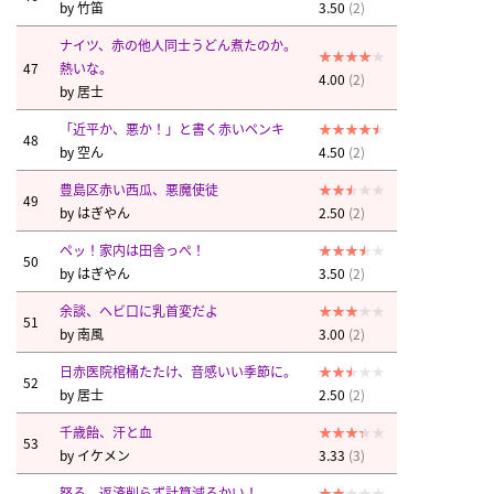
by
竹笛
3.50
(2)
ナイツ、赤の他人同士うどん煮たのか。
47
熱いな。
4.00
(2)
by
居士
「近平か、悪か！」と書く赤いペンキ
48
by
空ん
4.50
(2)
豊島区赤い西瓜、悪魔使徒
49
by
はぎやん
2.50
(2)
ペッ！家内は田舎っぺ！
50
by
はぎやん
3.50
(2)
余談、ヘビ口に乳首変だよ
51
by
南風
3.00
(2)
日赤医院棺桶たたけ、音感いい季節に。
52
by
居士
2.50
(2)
千歳飴、汗と血
53
by
イケメン
3.33
(3)
怒る。返済削らず計算減るかい！