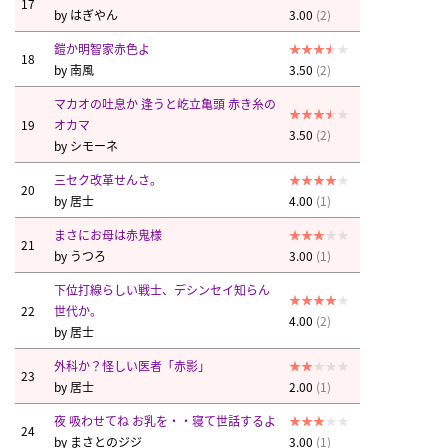
17
by
はぎやん
3.00
(2)
鎧か明智家赤色よ
18
by
南風
3.50
(2)
マカオの吐息か 逢うと屹立亀頭 赤き糸の
19
オカマ
3.50
(2)
by
シモーネ
三セク改革せんさ。
20
by
居士
4.00
(1)
まさにお母は赤鬼様
21
by
うつろ
3.00
(1)
下位打線らしい戦士、デシンセイ知らん
22
世代か。
4.00
(2)
by
居士
外科か？怪しい医者「赤影」
23
by
居士
2.00
(1)
夜 吸わせてね お乳を・・寝て世話するよ
24
by
まさとのジジ
3.00
(1)