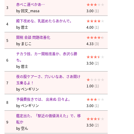
赤べこ運べかあ…
3
by
回文_masa
3.00
(1)
殿下改めな、乳舐めたらあかんで。
4
by
居士
4.00
(1)
関税 会談 問題改善化
5
by
まじこ
4.33
(3)
チカラ技、カー関税改善か、赤沢ら勝
6
ち。
3.50
(2)
by
居士
夜の股ケアーさ、穴いいなあ、さあ開け
7
玉乗るよ！
1.00
(1)
by
ペンギリン
予備費抜きでは、 出来ぬ 日々よ。
8
by
ペンギリン
3.00
(1)
鑑定出た、「駅近の価値消えた」で、移
9
転か
3.50
(2)
by
空ん