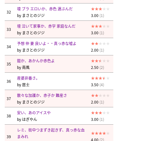
壇 ブラ エロいか、赤色 選ぶんだ
32
by
まさとのジジ
3.00
(1)
壇 泣いて家事か、赤字 家庭なんだ
33
by
まさとのジジ
3.00
(1)
予想 仲 妻 良いよ・・真っ赤な嘘よ
34
by
まさとのジジ
2.00
(1)
鎧か、あかんか赤色よ
35
by
南風
2.50
(2)
産婆非番さ。
36
by
居士
3.50
(4)
散々な加護か、赤子か 難産さ
37
by
まさとのジジ
2.00
(1)
安い、あのアイスや
38
by
はぎやん
3.00
(1)
レミ、街中つまずき起きず、真っ赤な血
39
まみれ
4.00
(2)